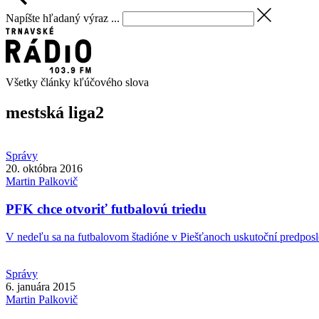
Napíšte hľadaný výraz ...
Všetky články kľúčového slova
mestská liga
2
Správy
20. októbra 2016
Martin
Palkovič
PFK chce otvoriť futbalovú triedu
V nedeľu sa na futbalovom štadióne v Piešťanoch uskutoční predposl
Správy
6. januára 2015
Martin
Palkovič