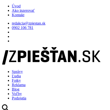
Úvod
Ako inzerovať
Kontakt
redakcia@zpiestan.sk
0902 106 781
Správy
Ľudia
Fotky
Reklama
Blog
Voľby
Podujatia