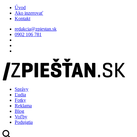
Úvod
Ako inzerovať
Kontakt
redakcia@zpiestan.sk
0902 106 781
Správy
Ľudia
Fotky
Reklama
Blog
Voľby
Podujatia