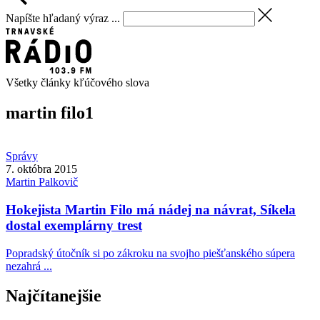
Napíšte hľadaný výraz ...
Všetky články kľúčového slova
martin filo
1
Správy
7. októbra 2015
Martin
Palkovič
Hokejista Martin Filo má nádej na návrat, Síkela
dostal exemplárny trest
Popradský útočník si po zákroku na svojho piešťanského súpera
nezahrá ...
Najčítanejšie