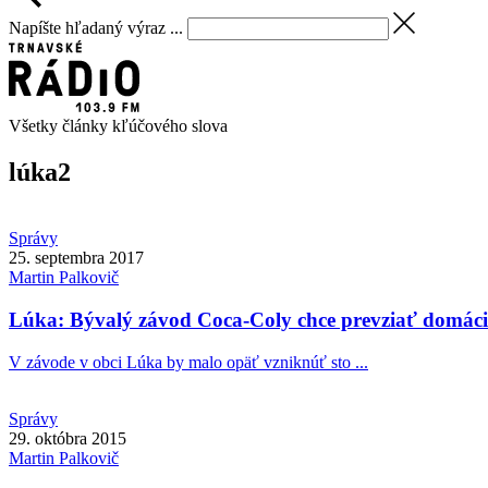
Napíšte hľadaný výraz ...
Všetky články kľúčového slova
lúka
2
Správy
25. septembra 2017
Martin
Palkovič
Lúka: Bývalý závod Coca-Coly chce prevziať domác
V závode v obci Lúka by malo opäť vzniknúť sto ...
Správy
29. októbra 2015
Martin
Palkovič