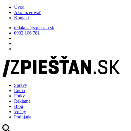
Úvod
Ako inzerovať
Kontakt
redakcia@zpiestan.sk
0902 106 781
Správy
Ľudia
Fotky
Reklama
Blog
Voľby
Podujatia