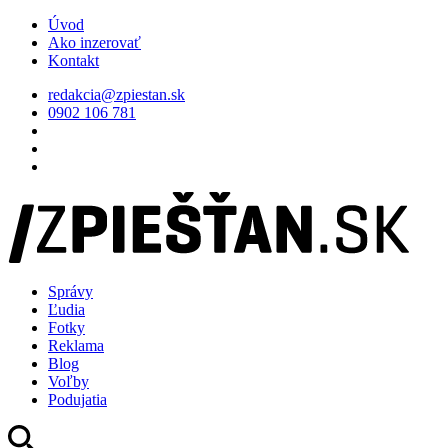
Úvod
Ako inzerovať
Kontakt
redakcia@zpiestan.sk
0902 106 781
Správy
Ľudia
Fotky
Reklama
Blog
Voľby
Podujatia