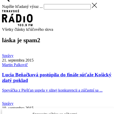
Napíšte hľadaný výraz ...
Všetky články kľúčového slova
láska je spam
2
Správy
21. septembra 2015
Martin
Palkovič
Lucia Beňačková postúpila do finále súťaže Košický
zlatý poklad
Speváčka z Piešťan uspela v silnej konkurencii a zúčastní sa ...
Správy
10. septembra 2015
Martin
Palkovič