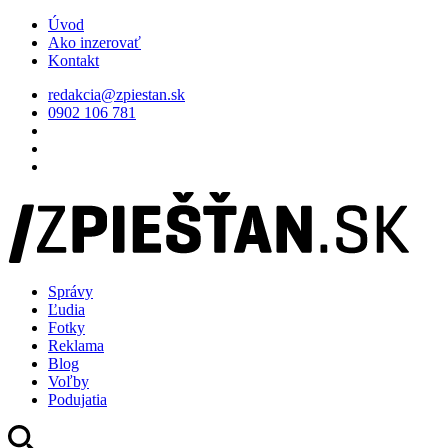
Úvod
Ako inzerovať
Kontakt
redakcia@zpiestan.sk
0902 106 781
Správy
Ľudia
Fotky
Reklama
Blog
Voľby
Podujatia