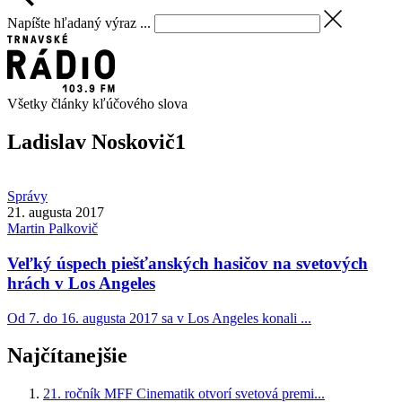
Napíšte hľadaný výraz ...
Všetky články kľúčového slova
Ladislav Noskovič
1
Správy
21. augusta 2017
Martin
Palkovič
Veľký úspech piešťanských hasičov na svetových
hrách v Los Angeles
Od 7. do 16. augusta 2017 sa v Los Angeles konali ...
Najčítanejšie
21. ročník MFF Cinematik otvorí svetová premi...