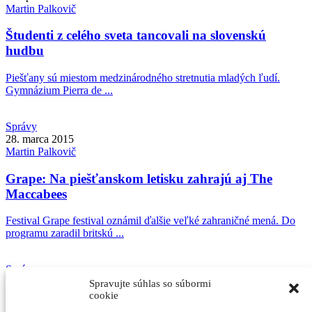
Martin
Palkovič
Študenti z celého sveta tancovali na slovenskú
hudbu
Piešťany sú miestom medzinárodného stretnutia mladých ľudí.
Gymnázium Pierra de ...
Správy
28. marca 2015
Martin
Palkovič
Grape: Na piešťanskom letisku zahrajú aj The
Maccabees
Festival Grape festival oznámil ďalšie veľké zahraničné mená. Do
programu zaradil britskú ...
Správy
27. februára 2015
Spravujte súhlas so súbormi
Martin
Palkovič
cookie