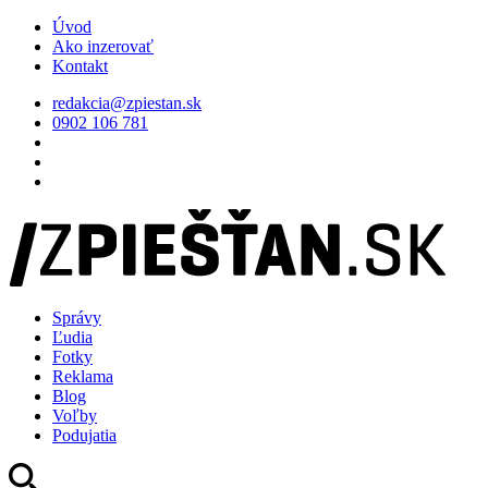
Úvod
Ako inzerovať
Kontakt
redakcia@zpiestan.sk
0902 106 781
Správy
Ľudia
Fotky
Reklama
Blog
Voľby
Podujatia