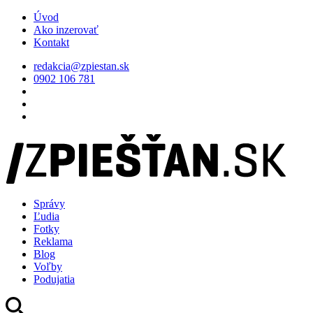
Úvod
Ako inzerovať
Kontakt
redakcia@zpiestan.sk
0902 106 781
Správy
Ľudia
Fotky
Reklama
Blog
Voľby
Podujatia