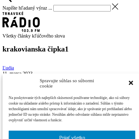
Napíšte hľadaný výraz ...
Všetky články kľúčového slova
krakovianska čipka
1
Ľudia
11. marca 2023
Barbora
Piovarčiová
Spravujte súhlas so súbormi
cookie
Matej Pisca: Keď som začínal s paličkovaním,
niektoré veci lietali aj von oknom
Na poskytovanie tých najlepších skúseností používame technológie, ako sú súbory
cookie na ukladanie a/alebo prístup k informáciám o zariadení. Súhlas s týmito
technológiami nám umožní spracovávať údaje, ako je správanie pri prehliadaní alebo
Pokračujeme v sérii rozhovorov so zaujímavými osobnosťami
jedinečné ID na tejto stránke. Nesúhlas alebo odvolanie súhlasu môže nepriaznivo
regiónu. V tejto časti ...
ovplyvniť určité vlastnosti a funkcie.
Najčítanejšie
Prijať všetko