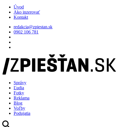
Úvod
Ako inzerovať
Kontakt
redakcia@zpiestan.sk
0902 106 781
Správy
Ľudia
Fotky
Reklama
Blog
Voľby
Podujatia