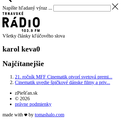
Napíšte hľadaný výraz ...
Všetky články kľúčového slova
karol keva
0
Najčítanejšie
21. ročník MFF Cinematik otvorí svetová premi...
Cinematik uvedie špičkové dánske filmy a priv...
zPiešťan.sk
© 2026
právne podmienky
made with
by
tomas
halo
.com