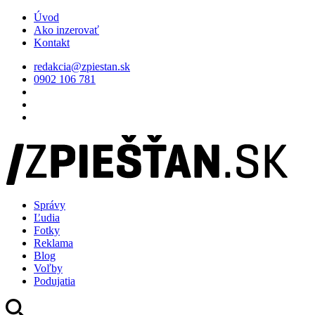
Úvod
Ako inzerovať
Kontakt
redakcia@zpiestan.sk
0902 106 781
Správy
Ľudia
Fotky
Reklama
Blog
Voľby
Podujatia