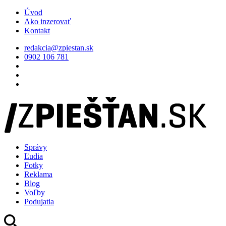
Úvod
Ako inzerovať
Kontakt
redakcia@zpiestan.sk
0902 106 781
Správy
Ľudia
Fotky
Reklama
Blog
Voľby
Podujatia