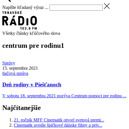
Napíšte hľadaný výraz ...
Všetky články kľúčového slova
centrum pre rodinu
1
Správy
15. septembra 2021
tlačová správa
Deň rodiny v Piešťanoch
V sobotu 18. septembra 2021 pozýva Centrum pomoci pre rodinu ...
Najčítanejšie
21. ročník MFF Cinematik otvorí svetová premi...
Cinematik uvedie špičkové dánske filmy a priv...