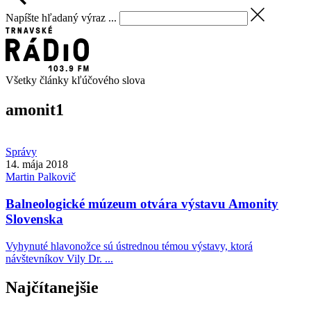
Napíšte hľadaný výraz ...
Všetky články kľúčového slova
amonit
1
Správy
14. mája 2018
Martin
Palkovič
Balneologické múzeum otvára výstavu Amonity
Slovenska
Vyhynuté hlavonožce sú ústrednou témou výstavy, ktorá
návštevníkov Vily Dr. ...
Najčítanejšie