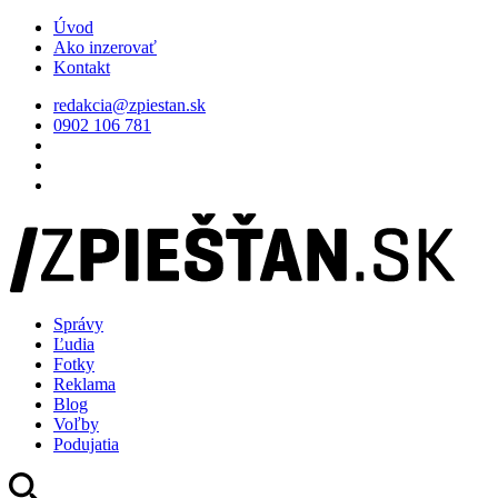
Úvod
Ako inzerovať
Kontakt
redakcia@zpiestan.sk
0902 106 781
Správy
Ľudia
Fotky
Reklama
Blog
Voľby
Podujatia