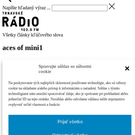
Napíšte hľadaný výraz ...
Všetky články kľúčového slova
aces of mini
1
Správy
Spravujte súhlas so súbormi
26. augusta 2017
cookie
Martin
Palkovič
Na poskytovanie tých najlepších skúseností používame technológie, ako sú súbory
V Trebaticiach budú pretekať autá Mr. Beana
cookie na ukladanie a/alebo prístup k informáciám o zariadení. Súhlas s týmito
technológiami nám umožní spracovávať údaje, ako je správanie pri prehliadaní alebo
jedinečné ID na tejto stránke. Nesúhlas alebo odvolanie súhlasu môže nepriaznivo
Medzinárodný zraz vozidiel značky Mini Cooper sa aj tento rok ...
ovplyvniť určité vlastnosti a funkcie.
Najčítanejšie
Prijať všetko
21. ročník MFF Cinematik otvorí svetová premi...
Cinematik uvedie špičkové dánske filmy a priv...