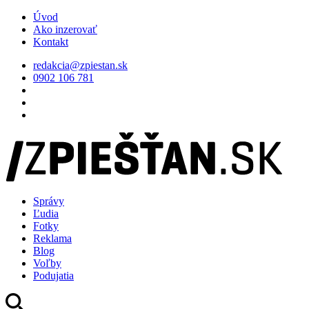
Úvod
Ako inzerovať
Kontakt
redakcia@zpiestan.sk
0902 106 781
Správy
Ľudia
Fotky
Reklama
Blog
Voľby
Podujatia