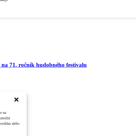
na 71. ročník hudobného festivalu
ie na
 umožní
Nesúhlas alebo