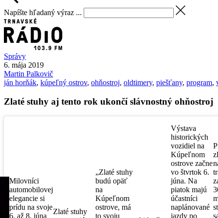
Napíšte hľadaný výraz ...
Správy
6. mája 2019
Martin
Palkovič
ján horňák
,
kúpeľný ostrov
,
ohňostroj
,
oldtimery
,
piešťany
,
program
,
Zlaté stuhy aj tento rok ukončí slávnostný ohňostroj
Výstava
historických
vozidiel na
P
Kúpeľnom
z
ostrove začne
n
„Zlaté stuhy
vo štvrtok 6.
t
Milovníci
budú opäť
júna. Na
z
automobilovej
na
piatok majú
3
elegancie si
Kúpeľnom
účastníci
m
prídu na svoje
ostrove, má
naplánované
s
Zlaté stuhy
6. až 8. júna
to svoju
jazdy po
s