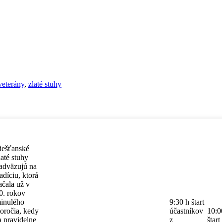
veterány
,
zlaté stuhy
iešťanské
laté stuhy
adväzujú na
radíciu, ktorá
ačala už v
0. rokov
inulého
9:30 h štart
toročia, kedy
účastníkov
10:0
a pravidelne
z
štart