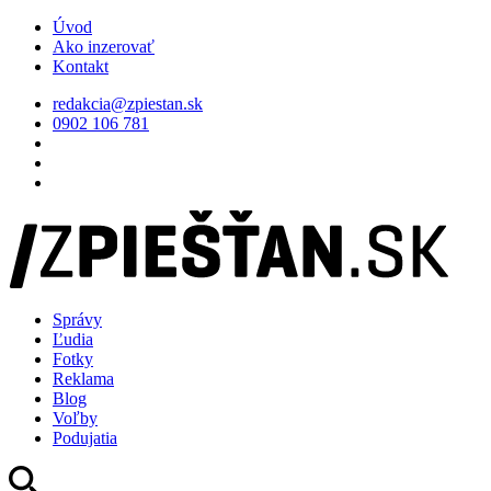
Úvod
Ako inzerovať
Kontakt
redakcia@zpiestan.sk
0902 106 781
Správy
Ľudia
Fotky
Reklama
Blog
Voľby
Podujatia