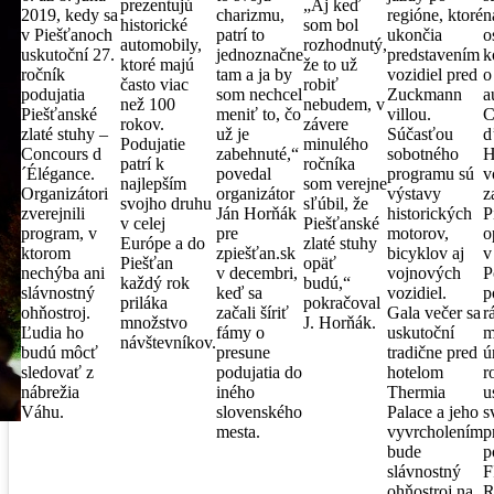
prezentujú
„Aj keď
2019, kedy sa
charizmu,
regióne, ktoré
n
historické
som bol
v Piešťanoch
patrí to
ukončia
o
automobily,
rozhodnutý,
uskutoční 27.
jednoznačne
predstavením
k
ktoré majú
že to už
ročník
tam a ja by
vozidiel pred
o
často viac
robiť
podujatia
som nechcel
Zuckmann
a
než 100
nebudem, v
Piešťanské
meniť to, čo
villou.
C
rokov.
závere
zlaté stuhy –
už je
Súčasťou
d
Podujatie
minulého
Concours d
zabehnuté,“
sobotného
H
patrí k
ročníka
´Élégance.
povedal
programu sú
v
najlepším
som verejne
Organizátori
organizátor
výstavy
z
svojho druhu
sľúbil, že
zverejnili
Ján Horňák
historických
P
v celej
Piešťanské
program, v
pre
motorov,
o
Európe a do
zlaté stuhy
ktorom
zpiešťan.sk
bicyklov aj
v
Piešťan
opäť
nechýba ani
v decembri,
vojnových
P
každý rok
budú,“
slávnostný
keď sa
vozidiel.
p
priláka
pokračoval
ohňostroj.
začali šíriť
Gala večer sa
r
množstvo
J. Horňák.
Ľudia ho
fámy o
uskutoční
m
návštevníkov.
budú môcť
presune
tradične pred
ú
sledovať z
podujatia do
hotelom
r
nábrežia
iného
Thermia
u
Váhu.
slovenského
Palace a jeho
s
mesta.
vyvrcholením
p
bude
p
slávnostný
F
ohňostroj na
R