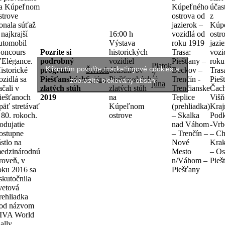
a Kúpeľnom
Kúpeľného
účas
strove
ostrova od
z
onala súťaž
jazierok –
Kúp
 najkrajší
16:00 h
vozidlá od
ostr
utomobil
Výstava
roku 1919
jazi
oncours
Pozrite si
historických
Trasa:
vozi
’Elégance.
podrobný
vozidiel
Piešťany –
roku
Piatok
Kliknutím povolíte marketingové cookies a
istorické
program
Štvrtok
účastníkov
Beckov –
Tras
7.
ozidlá sa
Piešťanských
6. júna
Piešťanských
Trenčín -
Pieš
zobrazíte blokovaný obsah
júna
ačali v
zlatých stúh
zlatých stúh
Trenčianske
Čach
iešťanoch
2019
na
Teplice
Višň
päť stretávať
Kúpeľnom
(prehliadka)
Kraj
 80. rokoch.
ostrove
– Skalka
Podk
odujatie
nad Váhom
-Vrb
ostupne
– Trenčín –
– Ch
ástlo na
Nové
Kra
edzinárodnú
Mesto
– Os
roveň, v
n/Váhom –
Pieš
oku 2016 sa
Piešťany
skutočnila
vetová
rehliadka
od názvom
IVA World
ally.