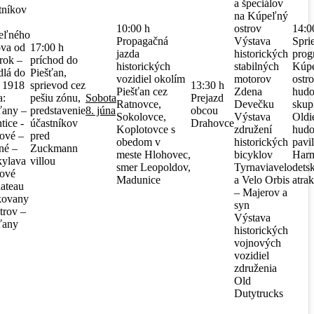
a špeciálov
tníkov
na Kúpeľný
10:00 h
ostrov
14:0
eľného
Propagačná
Výstava
Spri
ova od
17:00 h
jazda
historických
prog
erok –
príchod do
historických
stabilných
Kúp
dlá do
Piešťan,
vozidiel okolím
motorov
ostr
 1918
sprievod cez
13:30 h
Piešťan cez
Zdena
hud
a:
pešiu zónu,
Sobota
Prejazd
Ratnovce,
Devečku
skup
ťany –
predstavenie
8. júna
obcou
Sokolovce,
Výstava
Oldi
tice -
účastníkov
Drahovce
Koplotovce s
združení
hud
ové –
pred
obedom v
historických
pavi
né –
Zuckmann
meste Hlohovec,
bicyklov
Har
ylava
villou
smer Leopoldov,
Tyrnaviavelo
dets
ové
Madunice
a Velo Orbis
atrak
ateau
– Majerov a
kovany
syn
trov –
Výstava
ťany
historických
vojnových
vozidiel
združenia
Old
Dutytrucks