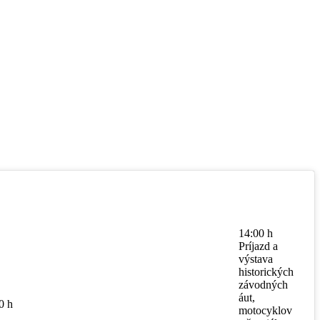
14:00 h
Príjazd a
výstava
historických
závodných
áut,
0 h
motocyklov