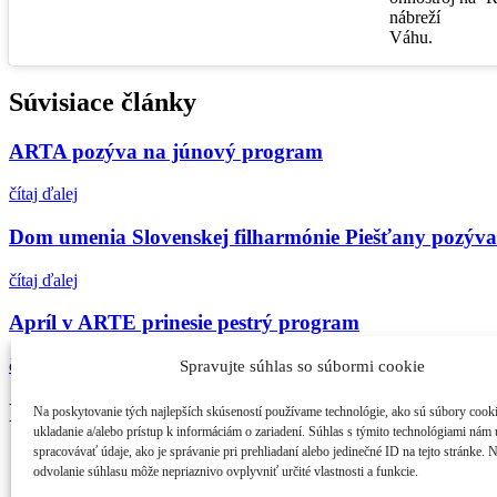
nábreží
Váhu.
Súvisiace články
ARTA pozýva na júnový program
čítaj ďalej
Dom umenia Slovenskej filharmónie Piešťany pozýva 
čítaj ďalej
Apríl v ARTE prinesie pestrý program
čítaj ďalej
Spravujte súhlas so súbormi cookie
Najčítanejšie
Na poskytovanie tých najlepších skúseností používame technológie, ako sú súbory cook
ukladanie a/alebo prístup k informáciám o zariadení. Súhlas s týmito technológiami nám
spracovávať údaje, ako je správanie pri prehliadaní alebo jedinečné ID na tejto stránke. 
21. ročník MFF Cinematik otvorí svetová premi...
odvolanie súhlasu môže nepriaznivo ovplyvniť určité vlastnosti a funkcie.
Cinematik uvedie špičkové dánske filmy a priv...