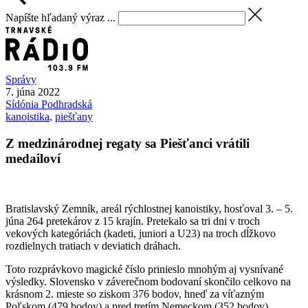
Napíšte hľadaný výraz ...
Správy
7. júna 2022
Sídónia
Podhradská
kanoistika
,
piešťany
Z medzinárodnej regaty sa Piešťanci vrátili
medailoví
Bratislavský Zemník, areál rýchlostnej kanoistiky, hosťoval 3. – 5.
júna 264 pretekárov z 15 krajín. Pretekalo sa tri dni v troch
vekových kategóriách (kadeti, juniori a U23) na troch dĺžkovo
rozdielnych tratiach v deviatich dráhach.
Toto rozprávkovo magické číslo prinieslo mnohým aj vysnívané
výsledky. Slovensko v záverečnom bodovaní skončilo celkovo na
krásnom 2. mieste so ziskom 376 bodov, hneď za víťazným
Poľskom (479 bodov) a pred tretím Nemeckom (352 bodov).