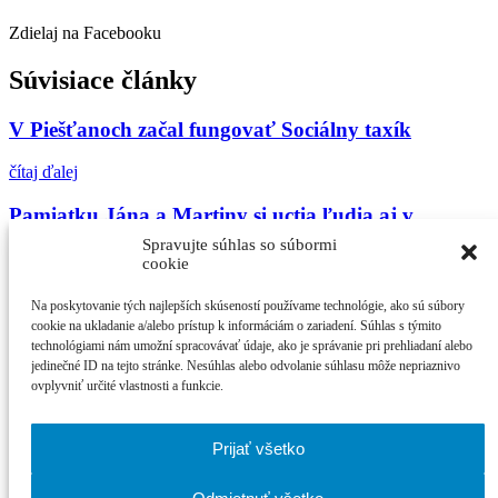
Zdielaj na Facebooku
Súvisiace články
V Piešťanoch začal fungovať Sociálny taxík
čítaj ďalej
Pamiatku Jána a Martiny si uctia ľudia aj v
Piešťanoch
Spravujte súhlas so súbormi
cookie
čítaj ďalej
Na poskytovanie tých najlepších skúseností používame technológie, ako sú súbory
Zažite september v ARTE
cookie na ukladanie a/alebo prístup k informáciám o zariadení. Súhlas s týmito
technológiami nám umožní spracovávať údaje, ako je správanie pri prehliadaní alebo
jedinečné ID na tejto stránke. Nesúhlas alebo odvolanie súhlasu môže nepriaznivo
čítaj ďalej
ovplyvniť určité vlastnosti a funkcie.
Najčítanejšie
Prijať všetko
21. ročník MFF Cinematik otvorí svetová premi...
Cinematik uvedie špičkové dánske filmy a priv...