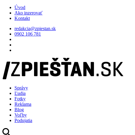
Úvod
Ako inzerovať
Kontakt
redakcia@zpiestan.sk
0902 106 781
Správy
Ľudia
Fotky
Reklama
Blog
Voľby
Podujatia