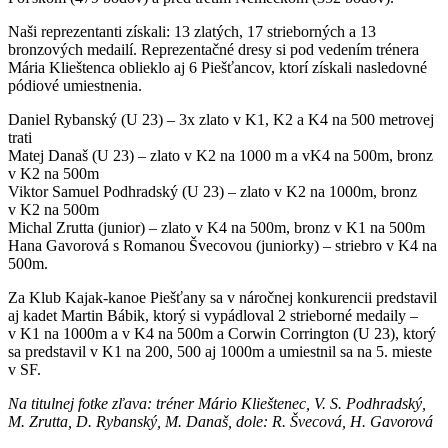
Naši reprezentanti získali: 13 zlatých, 17 strieborných a 13
bronzových medailí. Reprezentačné dresy si pod vedením trénera
Mária Klieštenca oblieklo aj 6 Piešťancov, ktorí získali nasledovné
pódiové umiestnenia.
Daniel Rybanský (U 23) – 3x zlato v K1, K2 a K4 na 500 metrovej
trati
Matej Današ (U 23) – zlato v K2 na 1000 m a vK4 na 500m, bronz
v K2 na 500m
Viktor Samuel Podhradský (U 23) – zlato v K2 na 1000m, bronz
v K2 na 500m
Michal Zrutta (junior) – zlato v K4 na 500m, bronz v K1 na 500m
Hana Gavorová s Romanou Švecovou (juniorky) – striebro v K4 na
500m.
Za Klub Kajak-kanoe Piešťany sa v náročnej konkurencii predstavil
aj kadet Martin Bábik, ktorý si vypádloval 2 strieborné medaily –
v K1 na 1000m a v K4 na 500m a Corwin Corrington (U 23), ktorý
sa predstavil v K1 na 200, 500 aj 1000m a umiestnil sa na 5. mieste
v SF.
Na titulnej fotke zľava: tréner Mário Klieštenec, V. S. Podhradský,
M. Zrutta, D. Rybanský, M. Današ, dole: R. Švecová, H. Gavorová