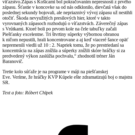
víťazstvo.Zápas s Košicami bol pokračovaním nepresností z prvého
zápasu. Šťastie v koncovke sa od nás odklonilo, dievčatá však do
poslednej sekundy bojovali, ale nepriaznivý vývoj zápasu už nestihli
otočiť. Škoda nevyužitých presilových hier, ktoré v takto
vyrovnaných zápasoch rozhodujú o víťazstvách. Záverečný zápas
s Vrútkami. Ktoré boli po prvom kole na čele tabuľky začali
Piešťanky excelentne. Tri štvrtiny súperky výbornou obranou
k ničom nepustili, hrali koncentrovane a aj keď viaceré šance opäť
nepremenili viedli už 10 : 2. Napriek tomu, že po prestriedaní sa
koncentrácia na zápas znížila a súperky znížili skóre hráčky si za
predvedený výkon zaslúžia pochvalu,“ zhodnotil tréner Ján
Baranovič.
Tretie kolo súťaže je na programe v máji na piešťanskej
Eve. Veríme, že hráčky KVP Kúpele ešte zdramatizujú boj o majstra
SR.
Text a foto: Róbert Chlpek