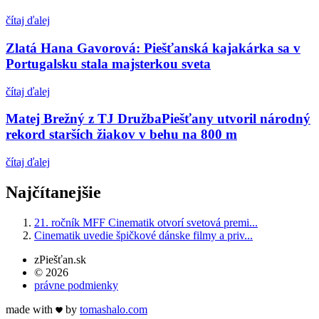
čítaj ďalej
Zlatá Hana Gavorová: Piešťanská kajakárka sa v
Portugalsku stala majsterkou sveta
čítaj ďalej
Matej Brežný z TJ DružbaPiešťany utvoril národný
rekord starších žiakov v behu na 800 m
čítaj ďalej
Najčítanejšie
21. ročník MFF Cinematik otvorí svetová premi...
Cinematik uvedie špičkové dánske filmy a priv...
zPiešťan.sk
© 2026
právne podmienky
made with
by
tomas
halo
.com