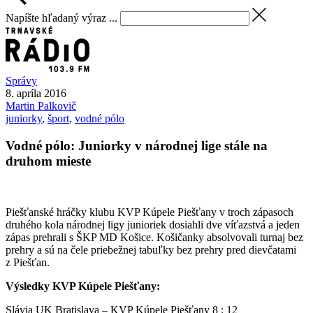
Napíšte hľadaný výraz ...
Správy
8. apríla 2016
Martin
Palkovič
juniorky
,
šport
,
vodné pólo
Vodné pólo: Juniorky v národnej lige stále na
druhom mieste
Piešťanské hráčky klubu KVP Kúpele Piešťany v troch zápasoch
druhého kola národnej ligy junioriek dosiahli dve víťazstvá a jeden
zápas prehrali s ŠKP MD Košice. Košičanky absolvovali turnaj bez
prehry a sú na čele priebežnej tabuľky bez prehry pred dievčatami
z Piešťan.
Výsledky KVP Kúpele Piešťany:
Slávia UK Bratislava – KVP Kúpele Piešťany 8 : 12