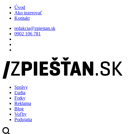
Úvod
Ako inzerovať
Kontakt
redakcia@zpiestan.sk
0902 106 781
Správy
Ľudia
Fotky
Reklama
Blog
Voľby
Podujatia