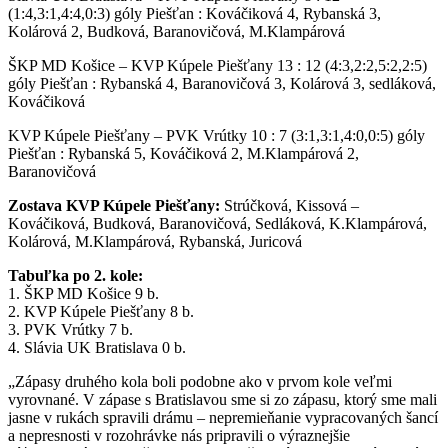
(1:4,3:1,4:4,0:3) góly Piešťan : Kováčiková 4, Rybanská 3,
Kolárová 2, Budková, Baranovičová, M.Klampárová
ŠKP MD Košice – KVP Kúpele Piešťany 13 : 12 (4:3,2:2,5:2,2:5)
góly Piešťan : Rybanská 4, Baranovičová 3, Kolárová 3, sedláková,
Kováčiková
KVP Kúpele Piešťany – PVK Vrútky 10 : 7 (3:1,3:1,4:0,0:5) góly
Piešťan : Rybanská 5, Kováčiková 2, M.Klampárová 2,
Baranovičová
Zostava KVP Kúpele Piešťany:
Strúčková, Kissová –
Kováčiková, Budková, Baranovičová, Sedláková, K.Klampárová,
Kolárová, M.Klampárová, Rybanská, Juricová
Tabuľka po 2. kole:
1. ŠKP MD Košice 9 b.
2. KVP Kúpele Piešťany 8 b.
3. PVK Vrútky 7 b.
4. Slávia UK Bratislava 0 b.
„Zápasy druhého kola boli podobne ako v prvom kole veľmi
vyrovnané. V zápase s Bratislavou sme si zo zápasu, ktorý sme mali
jasne v rukách spravili drámu – nepremieňanie vypracovaných šancí
a nepresnosti v rozohrávke nás pripravili o výraznejšie