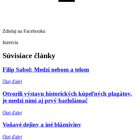
Zdielaj na Facebooku
Inzercia
Súvisiace články
Filip Sabol: Medzi nebom a telom
čítaj ďalej
Otvorili výstavu historických kúpeľných plagátov,
je medzi nimi aj prvý barlolámač
čítaj ďalej
Voňavé dejiny a iné blázniviny
čítaj ďalej