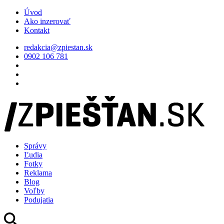
Úvod
Ako inzerovať
Kontakt
redakcia@zpiestan.sk
0902 106 781
Správy
Ľudia
Fotky
Reklama
Blog
Voľby
Podujatia