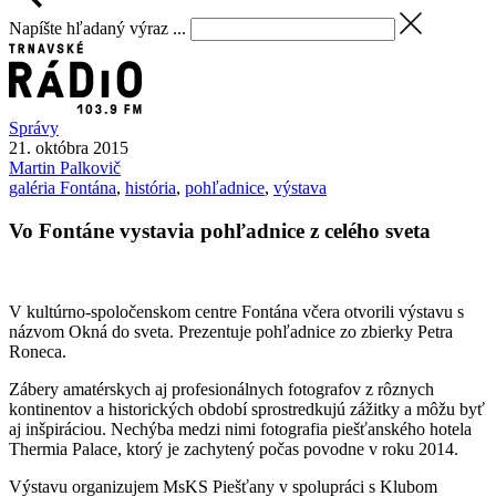
Napíšte hľadaný výraz ...
Správy
21. októbra 2015
Martin
Palkovič
galéria Fontána
,
história
,
pohľadnice
,
výstava
Vo Fontáne vystavia pohľadnice z celého sveta
V kultúrno-spoločenskom centre Fontána včera otvorili výstavu s
názvom Okná do sveta. Prezentuje pohľadnice zo zbierky Petra
Roneca.
Zábery amatérskych aj profesionálnych fotografov z rôznych
kontinentov a historických období sprostredkujú zážitky a môžu byť
aj inšpiráciou. Nechýba medzi nimi fotografia piešťanského hotela
Thermia Palace, ktorý je zachytený počas povodne v roku 2014.
Výstavu organizujem MsKS Piešťany v spolupráci s Klubom