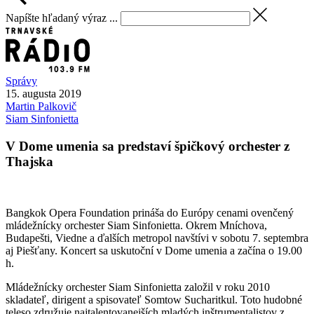
Napíšte hľadaný výraz ...
Správy
15. augusta 2019
Martin
Palkovič
Siam Sinfonietta
V Dome umenia sa predstaví špičkový orchester z
Thajska
Bangkok Opera Foundation prináša do Európy cenami ovenčený
mládežnícky orchester Siam Sinfonietta. Okrem Mníchova,
Budapešti, Viedne a ďalších metropol navštívi v sobotu 7. septembra
aj Piešťany. Koncert sa uskutoční v Dome umenia a začína o 19.00
h.
Mládežnícky orchester Siam Sinfonietta založil v roku 2010
skladateľ, dirigent a spisovateľ Somtow Sucharitkul. Toto hudobné
teleso združuje najtalentovanejších mladých inštrumentalistov z