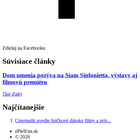
Zdielaj na Facebooku
Súvisiace články
Dom umenia pozýva na Siam Sinfonietta, výstavy aj
filmovú premiéru
čítaj ďalej
Najčítanejšie
Cinematik uvedie špičkové dánske filmy a priv...
zPiešťan.sk
© 2026