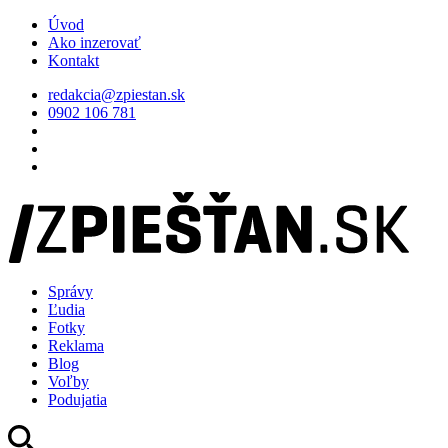
Úvod
Ako inzerovať
Kontakt
redakcia@zpiestan.sk
0902 106 781
Správy
Ľudia
Fotky
Reklama
Blog
Voľby
Podujatia