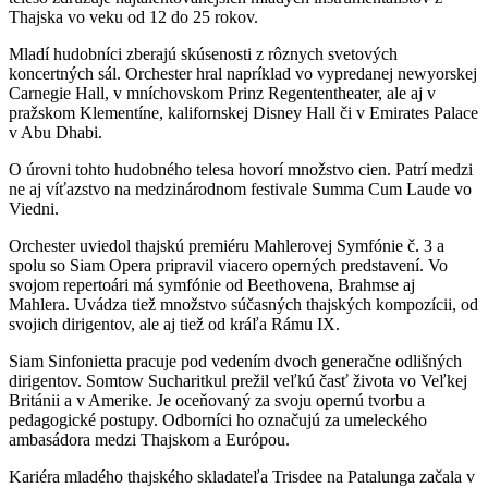
Thajska vo veku od 12 do 25 rokov.
Mladí hudobníci zberajú skúsenosti z rôznych svetových
koncertných sál. Orchester hral napríklad vo vypredanej newyorskej
Carnegie Hall, v mníchovskom Prinz Regententheater, ale aj v
pražskom Klementíne, kalifornskej Disney Hall či v Emirates Palace
v Abu Dhabi.
O úrovni tohto hudobného telesa hovorí množstvo cien. Patrí medzi
ne aj víťazstvo na medzinárodnom festivale Summa Cum Laude vo
Viedni.
Orchester uviedol thajskú premiéru Mahlerovej Symfónie č. 3 a
spolu so Siam Opera pripravil viacero operných predstavení. Vo
svojom repertoári má symfónie od Beethovena, Brahmse aj
Mahlera. Uvádza tiež množstvo súčasných thajských kompozícii, od
svojich dirigentov, ale aj tiež od kráľa Rámu IX.
Siam Sinfonietta pracuje pod vedením dvoch generačne odlišných
dirigentov. Somtow Sucharitkul prežil veľkú časť života vo Veľkej
Británii a v Amerike. Je oceňovaný za svoju opernú tvorbu a
pedagogické postupy. Odborníci ho označujú za umeleckého
ambasádora medzi Thajskom a Európou.
Kariéra mladého thajského skladateľa Trisdee na Patalunga začala v