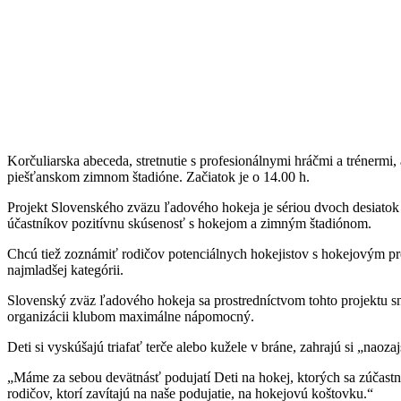
Korčuliarska abeceda, stretnutie s profesionálnymi hráčmi a trénermi
piešťanskom zimnom štadióne. Začiatok je o 14.00 h.
Projekt Slovenského zväzu ľadového hokeja je sériou dvoch desiatok
účastníkov pozitívnu skúsenosť s hokejom a zimným štadiónom.
Chcú tiež zoznámiť rodičov potenciálnych hokejistov s hokejovým p
najmladšej kategórii.
Slovenský zväz ľadového hokeja sa prostredníctvom tohto projektu s
organizácii klubom maximálne nápomocný.
Deti si vyskúšajú triafať terče alebo kužele v bráne, zahrajú si „nao
„Máme za sebou devätnásť podujatí Deti na hokej, ktorých sa zúčas
rodičov, ktorí zavítajú na naše podujatie, na hokejovú koštovku.“