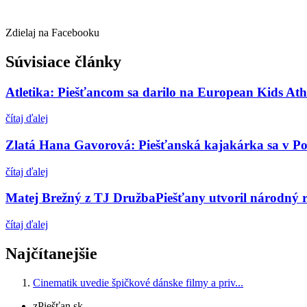
Zdielaj na Facebooku
Súvisiace články
Atletika: Piešťancom sa darilo na European Kids Ath
čítaj ďalej
Zlatá Hana Gavorová: Piešťanská kajakárka sa v Por
čítaj ďalej
Matej Brežný z TJ DružbaPiešťany utvoril národný r
čítaj ďalej
Najčítanejšie
Cinematik uvedie špičkové dánske filmy a priv...
zPiešťan.sk