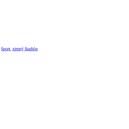
,
šport
,
zimný štadión