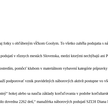
, aj fotky s obľúbeným vĺčkom Goolym. To všetko zahŕňa podujatia s ná
 podujatí v rôznych mestách Slovenska, medzi ktorými nechýbajú ani 
rostredím, pomôcť klubom v materiálnom vybavení kategórie prípravky 
naží podporovať vznik pravidelných náborových aktivít postupne vo vš
zajstný“ hokej alebo sa naučia základy korčuľovania v podobe korčuliars
tnilo dovedna 2262 detí,“ manažérka náborových podujatí SZĽH Diana 