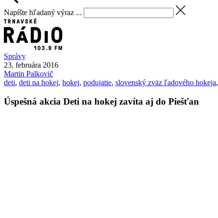
Napíšte hľadaný výraz ...
Správy
23. februára 2016
Martin
Palkovič
deti
,
deti na hokej
,
hokej
,
podujatie
,
slovenský zväz ľadového hokeja
Úspešná akcia Deti na hokej zavíta aj do Piešťan