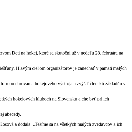
zvom Deti na hokej, ktoré sa skutoční už v nedeľu 28. februára na
Piešťany. Hlavým cieľom organizátorov je zanechať v pamäti malých
formou darovania hokejového výstroja a zvýšiť členskú základňu v
etkých hokejových kluboch na Slovensku a che byť pri ich
kej abecedy.
Kosová a dodala: „Tešíme sa na všetkých malých zvedavcov a ich