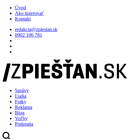
Úvod
Ako inzerovať
Kontakt
redakcia@zpiestan.sk
0902 106 781
Správy
Ľudia
Fotky
Reklama
Blog
Voľby
Podujatia