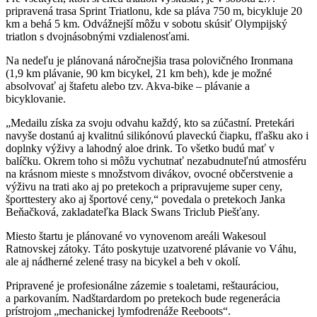
pripravená trasa Sprint Triatlonu, kde sa pláva 750 m, bicykluje 20
km a behá 5 km. Odvážnejší môžu v sobotu skúsiť Olympijský
triatlon s dvojnásobnými vzdialenosťami.
Na nedeľu je plánovaná náročnejšia trasa polovičného Ironmana
(1,9 km plávanie, 90 km bicykel, 21 km beh), kde je možné
absolvovať aj štafetu alebo tzv. Akva-bike – plávanie a
bicyklovanie.
„Medailu získa za svoju odvahu každý, kto sa zúčastní. Pretekári
navyše dostanú aj kvalitnú silikónovú plaveckú čiapku, fľašku ako i
doplnky výživy a lahodný aloe drink. To všetko budú mať v
balíčku. Okrem toho si môžu vychutnať nezabudnuteľnú atmosféru
na krásnom mieste s množstvom divákov, ovocné občerstvenie a
výživu na trati ako aj po pretekoch a pripravujeme super ceny,
športtestery ako aj športové ceny,“ povedala o pretekoch Janka
Beňačková, zakladateľka Black Swans Triclub Piešťany.
Miesto štartu je plánované vo vynovenom areáli Wakesoul
Ratnovskej zátoky. Táto poskytuje uzatvorené plávanie vo Váhu,
ale aj nádherné zelené trasy na bicykel a beh v okolí.
Pripravené je profesionálne zázemie s toaletami, reštauráciou,
a parkovaním. Nadštardardom po pretekoch bude regenerácia
prístrojom „mechanickej lymfodrenáže Reeboots“.