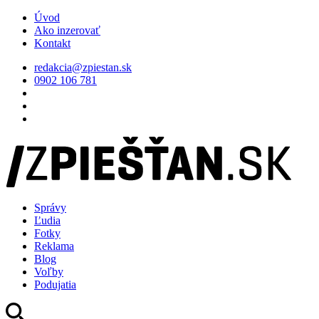
Úvod
Ako inzerovať
Kontakt
redakcia@zpiestan.sk
0902 106 781
Správy
Ľudia
Fotky
Reklama
Blog
Voľby
Podujatia