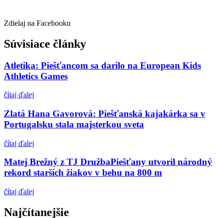
Zdielaj na Facebooku
Súvisiace články
Atletika: Piešťancom sa darilo na European Kids
Athletics Games
čítaj ďalej
Zlatá Hana Gavorová: Piešťanská kajakárka sa v
Portugalsku stala majsterkou sveta
čítaj ďalej
Matej Brežný z TJ DružbaPiešťany utvoril národný
rekord starších žiakov v behu na 800 m
čítaj ďalej
Najčítanejšie