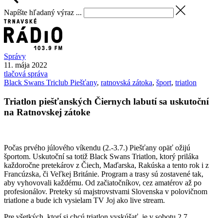
Napíšte hľadaný výraz ...
Správy
11. mája 2022
tlačová správa
Black Swans Triclub Piešťany
,
ratnovská zátoka
,
šport
,
triatlon
Triatlon piešťanských Čiernych labutí sa uskutoční
na Ratnovskej zátoke
Počas prvého júlového víkendu (2.-3.7.) Piešťany opäť ožijú
športom. Uskutoční sa totiž Black Swans Triatlon, ktorý priláka
každoročne pretekárov z Čiech, Maďarska, Rakúska a tento rok i z
Francúzska, či Veľkej Británie. Program a trasy sú zostavené tak,
aby vyhovovali každému. Od začiatočníkov, cez amatérov až po
profesionálov. Preteky sú majstrovstvami Slovenska v polovičnom
triatlone a bude ich vysielam TV Joj ako live stream.
Pre všetkých, ktorí si chcú triatlon vyskúšať, je v sobotu 2.7.