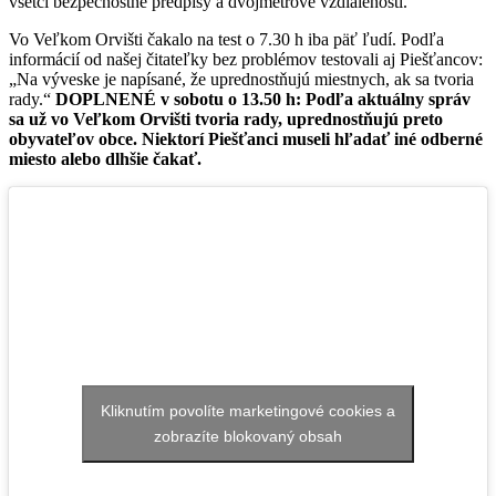
všetci bezpečnostné predpisy a dvojmetrové vzdialenosti.“
Vo Veľkom Orvišti čakalo na test o 7.30 h iba päť ľudí. Podľa
informácií od našej čitateľky bez problémov testovali aj Piešťancov:
„Na výveske je napísané, že uprednostňujú miestnych, ak sa tvoria
rady.“
DOPLNENÉ v sobotu o 13.50 h: Podľa aktuálny správ
sa už vo Veľkom Orvišti tvoria rady, uprednostňujú preto
obyvateľov obce. Niektorí Piešťanci museli hľadať iné odberné
miesto alebo dlhšie čakať.
Kliknutím povolíte marketingové cookies a
zobrazíte blokovaný obsah