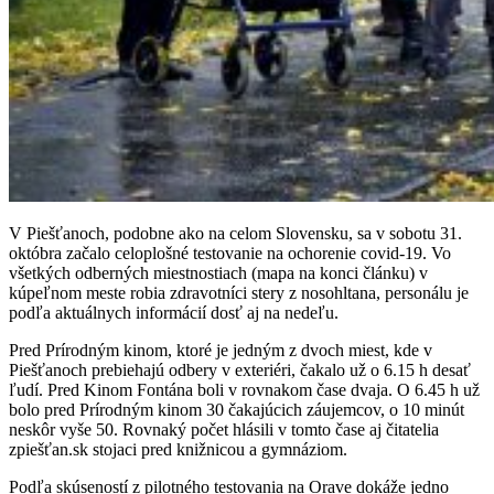
V Piešťanoch, podobne ako na celom Slovensku, sa v sobotu 31.
októbra začalo celoplošné testovanie na ochorenie covid-19. Vo
všetkých odberných miestnostiach (mapa na konci článku) v
kúpeľnom meste robia zdravotníci stery z nosohltana, personálu je
podľa aktuálnych informácií dosť aj na nedeľu.
Pred Prírodným kinom, ktoré je jedným z dvoch miest, kde v
Piešťanoch prebiehajú odbery v exteriéri, čakalo už o 6.15 h desať
ľudí. Pred Kinom Fontána boli v rovnakom čase dvaja. O 6.45 h už
bolo pred Prírodným kinom 30 čakajúcich záujemcov, o 10 minút
neskôr vyše 50. Rovnaký počet hlásili v tomto čase aj čitatelia
zpiešťan.sk stojaci pred knižnicou a gymnáziom.
Podľa skúseností z pilotného testovania na Orave dokáže jedno