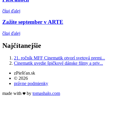
čítaj ďalej
Zažite september v ARTE
čítaj ďalej
Najčítanejšie
21. ročník MFF Cinematik otvorí svetová premi...
Cinematik uvedie špičkové dánske filmy a priv...
zPiešťan.sk
© 2026
právne podmienky
made with
by
tomas
halo
.com