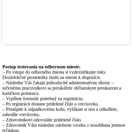
Postup testovania na odbernom mieste:
– Po vstupe do odberného miesta si vydezinfikujte ruky.
Dezinfekčné prostriedky budú na mieste k dispozícii.
– Následne Vás čakajú jednoduché administratívne úkony –
určenému pracovníkovi sa preukážete občianskym preukazom a
kartičkou poistenca.
– Vypíšete formulár potrebný na registráciu.
– Po registrácii dostane pridelené číslo a vreckovku.
– Pristúpite k odpadkovému košu, vyfúkate si nos a odkašlete,
zahodíte vreckovku.
– Zdravotníkovi odovzdáte pridelené číslo.
– Zdravotník Vám následne odoberie vzorku z nosohltana jemnou
tyčinkou.