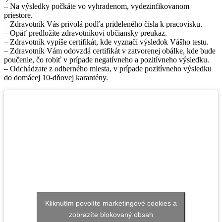
– Na výsledky počkáte vo vyhradenom, vydezinfikovanom
priestore.
– Zdravotník Vás privolá podľa prideleného čísla k pracovisku.
– Opäť predložíte zdravotníkovi občiansky preukaz.
– Zdravotník vypíše certifikát, kde vyznačí výsledok Vášho testu.
– Zdravotník Vám odovzdá certifikát v zatvorenej obálke, kde bude
poučenie, čo robiť v prípade negatívneho a pozitívneho výsledku.
– Odchádzate z odberného miesta, v prípade pozitívneho výsledku
do domácej 10-dňovej karantény.
Kliknutím povolíte marketingové cookies a
zobrazíte blokovaný obsah