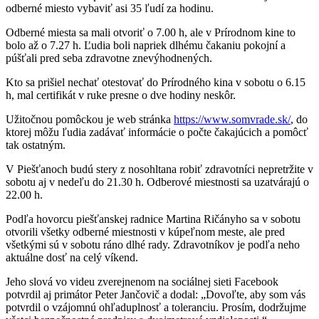
odberné miesto vybaviť asi 35 ľudí za hodinu.
Odberné miesta sa mali otvoriť o 7.00 h, ale v Prírodnom kine to
bolo až o 7.27 h. Ľudia boli napriek dlhému čakaniu pokojní a
púšťali pred seba zdravotne znevýhodnených.
Kto sa prišiel nechať otestovať do Prírodného kina v sobotu o 6.15
h, mal certifikát v ruke presne o dve hodiny neskôr.
Užitočnou pomôckou je web stránka
https://www.somvrade.sk/
, do
ktorej môžu ľudia zadávať informácie o počte čakajúcich a pomôcť
tak ostatným.
V Piešťanoch budú stery z nosohltana robiť zdravotníci nepretržite v
sobotu aj v nedeľu do 21.30 h. Odberové miestnosti sa uzatvárajú o
22.00 h.
Podľa hovorcu piešťanskej radnice Martina Ričányho sa v sobotu
otvorili všetky odberné miestnosti v kúpeľnom meste, ale pred
všetkými sú v sobotu ráno dlhé rady. Zdravotníkov je podľa neho
aktuálne dosť na celý víkend.
Jeho slová vo videu zverejnenom na sociálnej sieti Facebook
potvrdil aj primátor Peter Jančovič a dodal: „Dovoľte, aby som vás
potvrdil o vzájomnú ohľaduplnosť a toleranciu. Prosím, dodržujme