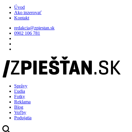
Úvod
Ako inzerovať
Kontakt
redakcia@zpiestan.sk
0902 106 781
Správy
Ľudia
Fotky
Reklama
Blog
Voľby
Podujatia