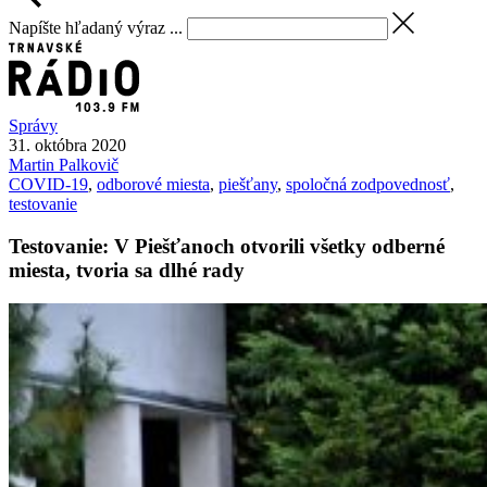
Napíšte hľadaný výraz ...
Správy
31. októbra 2020
Martin
Palkovič
COVID-19
,
odborové miesta
,
piešťany
,
spoločná zodpovednosť
,
testovanie
Testovanie: V Piešťanoch otvorili všetky odberné
miesta, tvoria sa dlhé rady