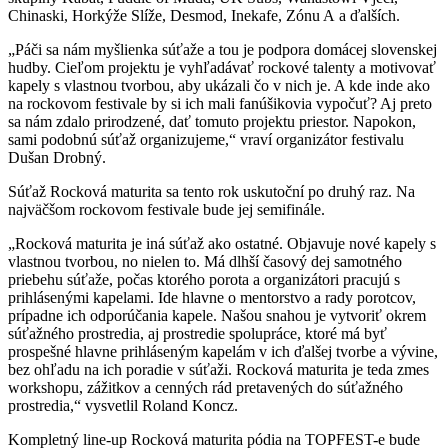
Chinaski, Horkýže Slíže, Desmod, Inekafe, Zónu A a ďalších.
„Páči sa nám myšlienka súťaže a tou je podpora domácej slovenskej
hudby. Cieľom projektu je vyhľadávať rockové talenty a motivovať
kapely s vlastnou tvorbou, aby ukázali čo v nich je. A kde inde ako
na rockovom festivale by si ich mali fanúšikovia vypočuť? Aj preto
sa nám zdalo prirodzené, dať tomuto projektu priestor. Napokon,
sami podobnú súťaž organizujeme,“ vraví organizátor festivalu
Dušan Drobný.
Súťaž Rocková maturita sa tento rok uskutoční po druhý raz. Na
najväčšom rockovom festivale bude jej semifinále.
„Rocková maturita je iná súťaž ako ostatné. Objavuje nové kapely s
vlastnou tvorbou, no nielen to. Má dlhší časový dej samotného
priebehu súťaže, počas ktorého porota a organizátori pracujú s
prihlásenými kapelami. Ide hlavne o mentorstvo a rady porotcov,
prípadne ich odporúčania kapele. Našou snahou je vytvoriť okrem
súťažného prostredia, aj prostredie spolupráce, ktoré má byť
prospešné hlavne prihláseným kapelám v ich ďalšej tvorbe a vývine,
bez ohľadu na ich poradie v súťaži. Rocková maturita je teda zmes
workshopu, zážitkov a cenných rád pretavených do súťažného
prostredia,“ vysvetlil Roland Koncz.
Kompletný line-up Rocková maturita pódia na TOPFEST-e bude