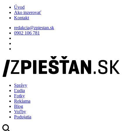
Úvod
Ako inzerovať
Kontakt
redakcia@zpiestan.sk
0902 106 781
Správy
Ľudia
Fotky
Reklama
Blog
Voľby
Podujatia