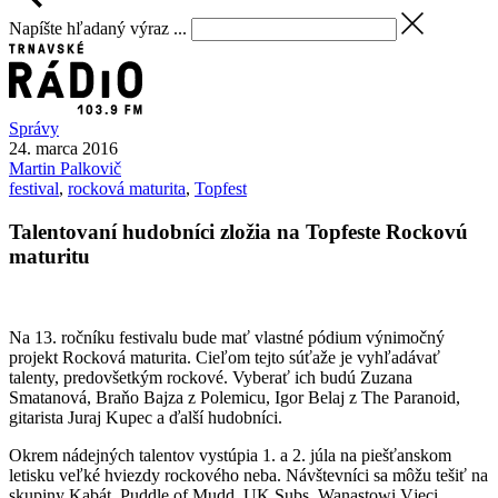
Napíšte hľadaný výraz ...
Správy
24. marca 2016
Martin
Palkovič
festival
,
rocková maturita
,
Topfest
Talentovaní hudobníci zložia na Topfeste Rockovú
maturitu
Na 13. ročníku festivalu bude mať vlastné pódium výnimočný
projekt Rocková maturita. Cieľom tejto súťaže je vyhľadávať
talenty, predovšetkým rockové. Vyberať ich budú Zuzana
Smatanová, Braňo Bajza z Polemicu, Igor Belaj z The Paranoid,
gitarista Juraj Kupec a ďalší hudobníci.
Okrem nádejných talentov vystúpia 1. a 2. júla na piešťanskom
letisku veľké hviezdy rockového neba. Návštevníci sa môžu tešiť na
skupiny Kabát, Puddle of Mudd, UK Subs, Wanastowi Vjeci,