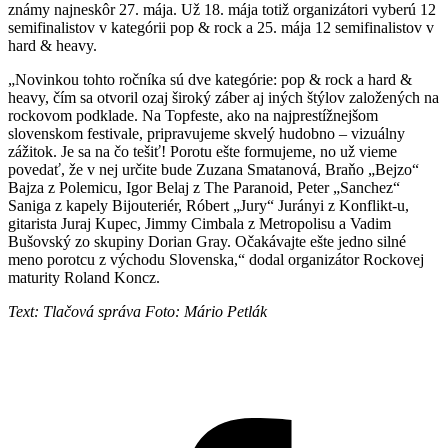
známy najneskôr 27. mája. Už 18. mája totiž organizátori vyberú 12
semifinalistov v kategórii pop & rock a 25. mája 12 semifinalistov v
hard & heavy.
„Novinkou tohto ročníka sú dve kategórie: pop & rock a hard &
heavy, čím sa otvoril ozaj široký záber aj iných štýlov založených na
rockovom podklade. Na Topfeste, ako na najprestížnejšom
slovenskom festivale, pripravujeme skvelý hudobno – vizuálny
zážitok. Je sa na čo tešiť! Porotu ešte formujeme, no už vieme
povedať, že v nej určite bude Zuzana Smatanová, Braňo „Bejzo“
Bajza z Polemicu, Igor Belaj z The Paranoid, Peter „Sanchez“
Saniga z kapely Bijouteriér, Róbert „Jury“ Jurányi z Konflikt-u,
gitarista Juraj Kupec, Jimmy Cimbala z Metropolisu a Vadim
Bušovský zo skupiny Dorian Gray. Očakávajte ešte jedno silné
meno porotcu z východu Slovenska,“ dodal organizátor Rockovej
maturity Roland Koncz.
Text: Tlačová správa Foto: Mário Petlák