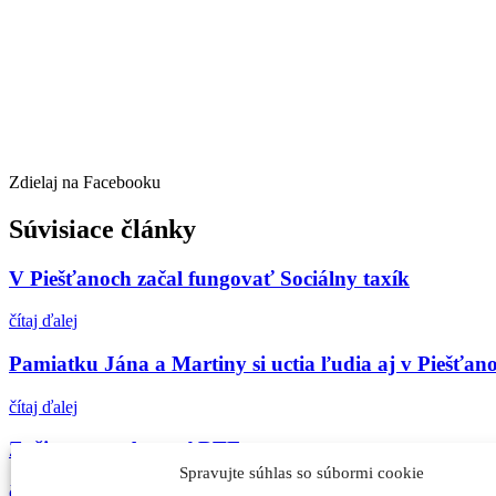
Zdielaj na Facebooku
Súvisiace články
V Piešťanoch začal fungovať Sociálny taxík
čítaj ďalej
Pamiatku Jána a Martiny si uctia ľudia aj v Piešťan
čítaj ďalej
Zažite september v ARTE
Spravujte súhlas so súbormi cookie
čítaj ďalej