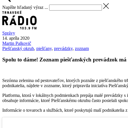
Napíšte hľadaný výraz ...
Správy
14. apríla 2020
Martin
Palkovič
Piešťanský okruh
,
piešťany
,
prevádzky
,
zoznam
Spolu to dáme! Zoznam piešťanských prevádzok má 
Sezónna zelenina od pestovateľov, ktorých poznáte z piešťanského tr
podnikatelia, nájdete v zozname, ktorý pripravila iniciatíva Piešťansk
Platforma, ktorá v lokálnych podmienkach prepája malé prevádzky s i
obsahuje informácie, ktoré Piešťanskému okruhu často posielali spoko
Informácie o tovaroch a službách, ktoré poskytujú malí podnikatelia z