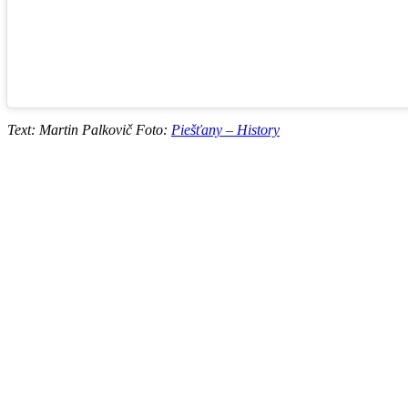
Text: Martin Palkovič Foto:
Piešťany – History