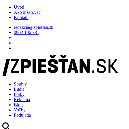
Úvod
Ako inzerovať
Kontakt
redakcia@zpiestan.sk
0902 106 781
Správy
Ľudia
Fotky
Reklama
Blog
Voľby
Podujatia