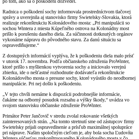
po tom, ako sa o poškodení dozvedel.
Radnica o poškodení sochy informovala prostredníctvom tlačovej
správy a uverejnila aj stanovisko firmy Swietelsky-Slovakia, ktorá
realizuje rekonštrukciu Kolonádového mosta: „Pri manipulácii so
sochou Wintera z miesta Kúpeľného ostrova na Kolonádny most
prišlo k porušeniu daného diela. Za súčinnosti dotknutých orgánov
vykonáme nápravu do pôvodného stavu. Za danú situáciu sa
ospravedlňujeme.“
Z dostupných informácií vyplýva, že k poškodeniu diela malo prísť
v utorok 17. novembra. Podľa občianskeho združenia ProWinter,
ktoré prišlo s myšlienkou vytvorenia sochy a iniciovalo verejnú
zbierku, ide o nešťastné rozhodnutie dodávateľa rekonštrukcie
Kolonádového mosta o presune sochy, ktoré vyústilo do neodbornej
manipulácie. Pri nej došlo k poškodeniu.
„V tejto chvíli nemáme k dispozícii podrobnejšie informácie,
čakáme na odborný posudok rozsahu a výšky škody,“ uvádza vo
svojom stanovisku občianske združenie ProWinter.
Primátor Peter Jančovič v stredu zvolal rokovanie všetkých
zainteresovaných strán. „Na tomto stretnutí sme od zástupcov firmy
Swietelsky prijali ospravedlnenie a prísľub maximálnej spolupráce
pri náprave. Našim spoločným cieľom je, aby bola socha Ľudovíta
Wintera súčasťou zrekonštruovaného Kolonádového mosta v čo