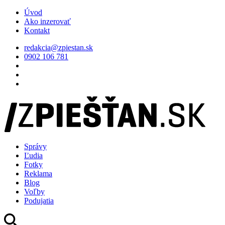
Úvod
Ako inzerovať
Kontakt
redakcia@zpiestan.sk
0902 106 781
Správy
Ľudia
Fotky
Reklama
Blog
Voľby
Podujatia