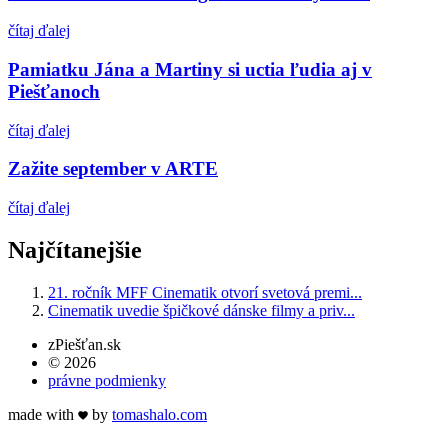
čítaj ďalej
Pamiatku Jána a Martiny si uctia ľudia aj v
Piešťanoch
čítaj ďalej
Zažite september v ARTE
čítaj ďalej
Najčítanejšie
21. ročník MFF Cinematik otvorí svetová premi...
Cinematik uvedie špičkové dánske filmy a priv...
zPiešťan.sk
© 2026
právne podmienky
made with
by
tomas
halo
.com