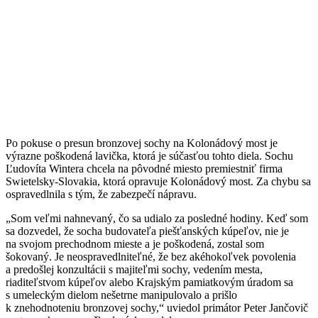
Po pokuse o presun bronzovej sochy na Kolonádový most je
výrazne poškodená lavička, ktorá je súčasťou tohto diela. Sochu
Ľudovíta Wintera chcela na pôvodné miesto premiestniť firma
Swietelsky-Slovakia, ktorá opravuje Kolonádový most. Za chybu sa
ospravedlnila s tým, že zabezpečí nápravu.
„Som veľmi nahnevaný, čo sa udialo za posledné hodiny. Keď som
sa dozvedel, že socha budovateľa piešťanských kúpeľov, nie je
na svojom prechodnom mieste a je poškodená, zostal som
šokovaný. Je neospravedlniteľné, že bez akéhokoľvek povolenia
a predošlej konzultácii s majiteľmi sochy, vedením mesta,
riaditeľstvom kúpeľov alebo Krajským pamiatkovým úradom sa
s umeleckým dielom nešetrne manipulovalo a prišlo
k znehodnoteniu bronzovej sochy,“ uviedol primátor Peter Jančovič