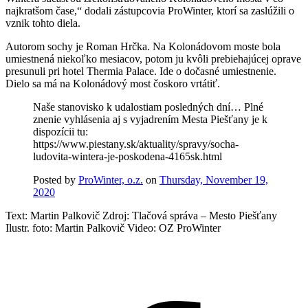
najkratšom čase,“ dodali zástupcovia ProWinter, ktorí sa zaslúžili o
vznik tohto diela.
Autorom sochy je Roman Hrčka. Na Kolonádovom moste bola
umiestnená niekoľko mesiacov, potom ju kvôli prebiehajúcej oprave
presunuli pri hotel Thermia Palace. Ide o dočasné umiestnenie.
Dielo sa má na Kolonádový most čoskoro vrtátiť.
Naše stanovisko k udalostiam posledných dní… Plné
znenie vyhlásenia aj s vyjadrením Mesta Piešťany je k
dispozícii tu:
https://www.piestany.sk/aktuality/spravy/socha-
ludovita-wintera-je-poskodena-4165sk.html
Posted by
ProWinter, o.z.
on
Thursday, November 19,
2020
Text: Martin Palkovič Zdroj: Tlačová správa – Mesto Piešťany
Ilustr. foto: Martin Palkovič Video: OZ ProWinter