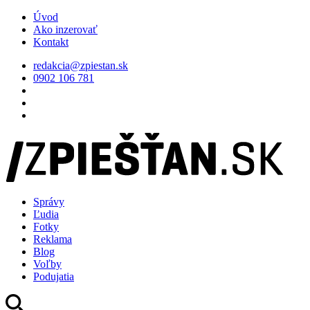
Úvod
Ako inzerovať
Kontakt
redakcia@zpiestan.sk
0902 106 781
Správy
Ľudia
Fotky
Reklama
Blog
Voľby
Podujatia