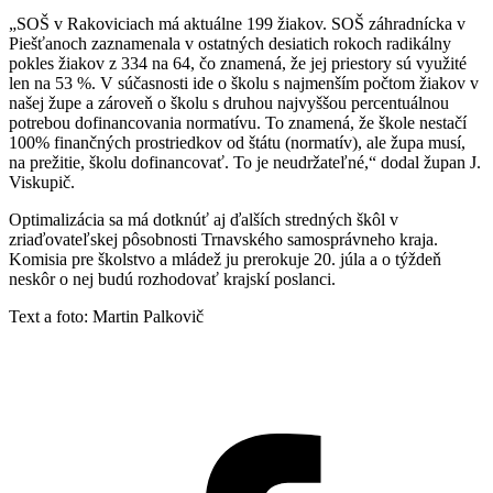
„SOŠ v Rakoviciach má aktuálne 199 žiakov. SOŠ záhradnícka v
Piešťanoch zaznamenala v ostatných desiatich rokoch radikálny
pokles žiakov z 334 na 64, čo znamená, že jej priestory sú využité
len na 53 %. V súčasnosti ide o školu s najmenším počtom žiakov v
našej župe a zároveň o školu s druhou najvyššou percentuálnou
potrebou dofinancovania normatívu. To znamená, že škole nestačí
100% finančných prostriedkov od štátu (normatív), ale župa musí,
na prežitie, školu dofinancovať. To je neudržateľné,“ dodal župan J.
Viskupič.
Optimalizácia sa má dotknúť aj ďalších stredných škôl v
zriaďovateľskej pôsobnosti Trnavského samosprávneho kraja.
Komisia pre školstvo a mládež ju prerokuje 20. júla a o týždeň
neskôr o nej budú rozhodovať krajskí poslanci.
Text a foto: Martin Palkovič