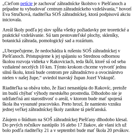
„Cieľom
petície
je zachovať záhradnícke školstvo v Piešťanoch a
prípadne tu vybudovať centrum záhradníckeho vzdelávania,“ hovorí
Eva Stručková, riaditeľka SOŠ záhradníckej, ktorá podpisovú akciu
iniciovala.
Areál školy podľa jej slov spĺňa všetky požiadavky pre teoretické a
praktické vzdelávanie. Sú tam pestovateľské plochy, skleníky,
botanická záhrada, pomologický sad a rozárium.
„Ubezpečujeme, že nedochádza k rušeniu SOŠ záhradníckej v
Piešťanoch. Pristupujeme k jej spájaniu so Strednou odbornou
školou rozvoja vidieka v Rakoviciach, teda škôl, ktoré sú od seba
vzdialené necelých 10 km.
Týmto krokom chceme vytvoriť jednu
silnú školu, ktorá bude centrom pre záhradníctvo a ovocinárstvo
nielen v našej župe,“ uviedol tnavský župan Jozef Viskupič.
Riaditeľka sa obáva toho, že žiaci nenastúpia do Rakovíc, pretože
im budú chýbať výhody mestského prostredia. Dlhodobo nie je
udržateľná ani starostlivosť o areál, v ktorom bude mať spojená
škola iba vysunuté pracovisko. Preto hrozí, že namiesto vzniku
jednej veľkej záhradníckej školy zanikne tá piešťanská.
Záujem o štúdium na SOŠ záhradníckej Piešťany dlhodobo klesal.
Do prvých ročníkov nastúpilo 16 alebo 17 žiakov, ale vlani ich už
bolo podľa riaditeľky 21 a v septembri bude mať škola 20 prvákov.