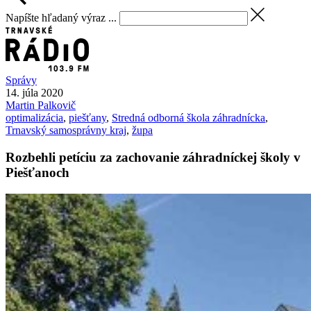
Napíšte hľadaný výraz ...
Správy
14. júla 2020
Martin
Palkovič
optimalizácia
,
piešťany
,
Stredná odborná škola záhradnícka
,
Trnavský samosprávny kraj
,
župa
Rozbehli petíciu za zachovanie záhradníckej školy v
Piešťanoch