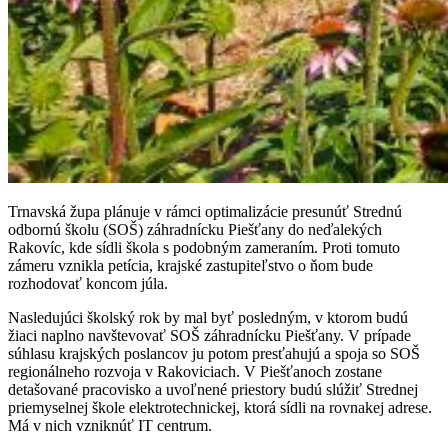
Trnavská župa plánuje v rámci optimalizácie presunúť Strednú
odbornú školu (SOŠ) záhradnícku Piešťany do neďalekých
Rakovíc, kde sídli škola s podobným zameraním. Proti tomuto
zámeru vznikla petícia, krajské zastupiteľstvo o ňom bude
rozhodovať koncom júla.
Nasledujúci školský rok by mal byť posledným, v ktorom budú
žiaci naplno navštevovať SOŠ záhradnícku Piešťany. V prípade
súhlasu krajských poslancov ju potom presťahujú a spoja so SOŠ
regionálneho rozvoja v Rakoviciach. V Piešťanoch zostane
detašované pracovisko a uvoľnené priestory budú slúžiť Strednej
priemyselnej škole elektrotechnickej, ktorá sídli na rovnakej adrese.
Má v nich vzniknúť IT centrum.