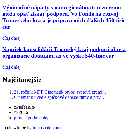
Výnimočné nápady s nadregionálnych rozmerom
môžu opäť získať podporu. Vo Fonde na rozvoj
Trnavského kraja je pripravených ďalších 450-tisíc
eur
čítaj ďalej
Napriek konsolidácii Trnavský kraj podporí obce a
organizácie dotáciami až vo výške 540-tisíc eur
čítaj ďalej
Najčítanejšie
21. ročník MFF Cinematik otvorí svetová premi...
Cinematik uvedie špičkové dánske filmy a priv...
zPiešťan.sk
© 2026
právne podmienky
made with
by
tomas
halo
.com