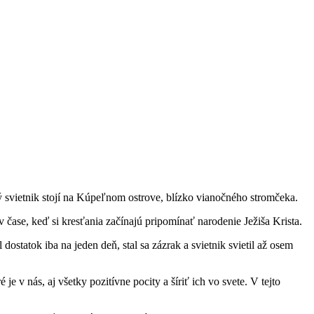
 svietnik stojí na Kúpeľnom ostrove, blízko vianočného stromčeka.
 čase, keď si kresťania začínajú pripomínať narodenie Ježiša Krista.
statok iba na jeden deň, stal sa zázrak a svietnik svietil až osem
 v nás, aj všetky pozitívne pocity a šíriť ich vo svete. V tejto