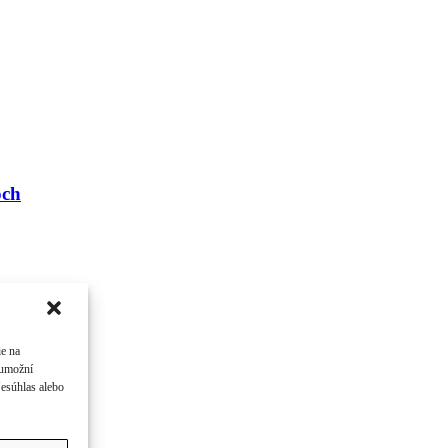
och
ie na
 umožní
Nesúhlas alebo