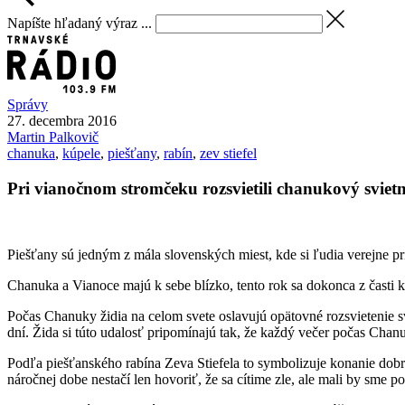
Napíšte hľadaný výraz ...
Správy
27. decembra 2016
Martin
Palkovič
chanuka
,
kúpele
,
piešťany
,
rabín
,
zev stiefel
Pri vianočnom stromčeku rozsvietili chanukový sviet
Piešťany sú jedným z mála slovenských miest, kde si ľudia verejne p
Chanuka a Vianoce majú k sebe blízko, tento rok sa dokonca z časti kr
Počas Chanuky židia na celom svete oslavujú opätovné rozsvietenie sv
dní. Žida si túto udalosť pripomínajú tak, že každý večer počas Chanu
Podľa piešťanského rabína Zeva Stiefela to symbolizuje konanie dobra:
náročnej dobe nestačí len hovoriť, že sa cítime zle, ale mali by sme po