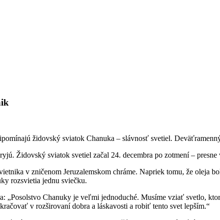
nik
ripomínajú židovský sviatok Chanuka – slávnosť svetiel. Deväťramenný
yjú. Židovský sviatok svetiel začal 24. decembra po zotmení – presne v
ietnika v zničenom Jeruzalemskom chráme. Napriek tomu, že oleja bol do
ky rozsvietia jednu sviečku.
 „Posolstvo Chanuky je veľmi jednoduché. Musíme vziať svetlo, ktoré je
kračovať v rozširovaní dobra a láskavosti a robiť tento svet lepším.“