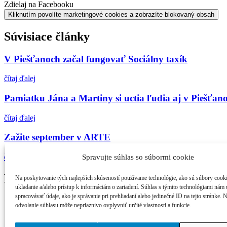
Zdielaj na Facebooku
Kliknutím povolíte marketingové cookies a zobrazíte blokovaný obsah
Súvisiace články
V Piešťanoch začal fungovať Sociálny taxík
čítaj ďalej
Pamiatku Jána a Martiny si uctia ľudia aj v Piešťan
čítaj ďalej
Zažite september v ARTE
čítaj ďalej
Spravujte súhlas so súbormi cookie
Najčítanejšie
Na poskytovanie tých najlepších skúseností používame technológie, ako sú súbory cook
ukladanie a/alebo prístup k informáciám o zariadení. Súhlas s týmito technológiami nám
spracovávať údaje, ako je správanie pri prehliadaní alebo jedinečné ID na tejto stránke. 
21. ročník MFF Cinematik otvorí svetová premi...
odvolanie súhlasu môže nepriaznivo ovplyvniť určité vlastnosti a funkcie.
Cinematik uvedie špičkové dánske filmy a priv...
zPiešťan.sk