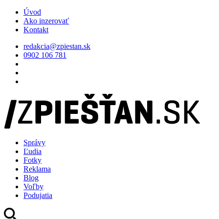
Úvod
Ako inzerovať
Kontakt
redakcia@zpiestan.sk
0902 106 781
Správy
Ľudia
Fotky
Reklama
Blog
Voľby
Podujatia