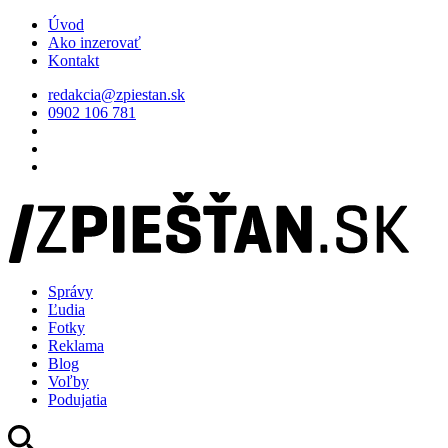
Úvod
Ako inzerovať
Kontakt
redakcia@zpiestan.sk
0902 106 781
Správy
Ľudia
Fotky
Reklama
Blog
Voľby
Podujatia