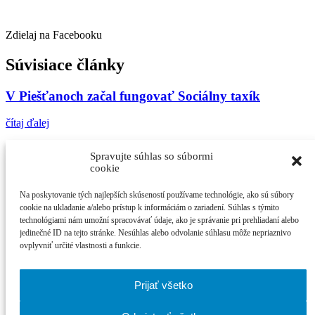
Zdielaj na Facebooku
Súvisiace články
V Piešťanoch začal fungovať Sociálny taxík
čítaj ďalej
Pamiatku Jána a Martiny si uctia ľudia aj v
Spravujte súhlas so súbormi
Piešťanoch
cookie
čítaj ďalej
Na poskytovanie tých najlepších skúseností používame technológie, ako sú súbory
cookie na ukladanie a/alebo prístup k informáciám o zariadení. Súhlas s týmito
Zažite september v ARTE
technológiami nám umožní spracovávať údaje, ako je správanie pri prehliadaní alebo
jedinečné ID na tejto stránke. Nesúhlas alebo odvolanie súhlasu môže nepriaznivo
ovplyvniť určité vlastnosti a funkcie.
čítaj ďalej
Najčítanejšie
Prijať všetko
Cinematik uvedie špičkové dánske filmy a priv...