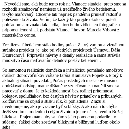
„Nevedeli sme, aká bude tento rok na Vianoce situácia, preto sme sa
rozhodli zrealizovať namiesto už tradičného živého betlehemu,
takýto maľovaný. Chceme tak napriek pandémii priniesť radosť a
potešenie do života. Verím, že každý kto prejde okolo sa poteší
pohľadom a rovnako tak ľudia, ktorí budú vidieť len fotografie a
pripomenieme si tak podstatu Vianoc,“ hovorí Marcela Vrbová z
materského centra.
Zrealizovať betlehem stálo hodiny práce. Za výtvarnou a vizuálnou
stránkou projektu je, ako pri všetkých projektoch Úsmevu, Dáša
Dzurechová. Pripravila návrhy a detaily realizácie a sama strávila
množstvo času maľovaním detailov postáv betlehemu.
So samotnou realizáciu domčeka a inštaláciou pomáhalo množstvo
ďalších dobrovoľníkov vrátane farára Branislava Popelku, ktorý k
aktuálnej situácii povedal: „Počas posledných mesiacov musíme
dodržiavať odstup, máme dištančné vzdelávanie a naučili sme sa
pracovať z domu. Je to každodennosť bez reálnej prítomnosti
kolegov, spolužiakov, bez častých návštev priateľov a príbuzných.
Zdržiavame sa objatí a stisku rúk, či pohladenia. Zrazu si
uvedomujeme, ako je vzácne byť si blízky. A ako nám to chýba.
Ježiš svojim narodením i celým životom je pre nás zjavením Božej
blízkosti. Prajem nám, aby sa nám s jeho pomocou podarilo i v
súčasnej ťažkej dobe zostávať blízkymi a blížnymi ľuďom okolo
seba.“