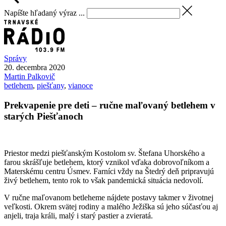
Napíšte hľadaný výraz ...
Správy
20. decembra 2020
Martin
Palkovič
betlehem
,
piešťany
,
vianoce
Prekvapenie pre deti – ručne maľovaný betlehem v
starých Piešťanoch
Priestor medzi piešťanským Kostolom sv. Štefana Uhorského a
farou skrášľuje betlehem, ktorý vznikol vďaka dobrovoľníkom a
Materskému centru Úsmev. Farníci vždy na Štedrý deň pripravujú
živý betlehem, tento rok to však pandemická situácia nedovolí.
V ručne maľovanom betleheme nájdete postavy takmer v životnej
veľkosti. Okrem svätej rodiny a malého Ježiška sú jeho súčasťou aj
anjeli, traja králi, malý i starý pastier a zvieratá.