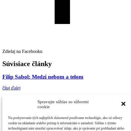
Zdielaj na Facebooku
Súvisiace články
Filip Sabol: Medzi nebom a telom
čítaj ďalej
Otvorili výstavu historických kúpeľných plagátov,
Spravujte súhlas so súbormi
je medzi nimi aj prvý barlolámač
cookie
čítaj ďalej
Na poskytovanie tých najlepších skúseností používame technológie, ako sú súbory
cookie na ukladanie a/alebo prístup k informáciám o zariadení. Súhlas s týmito
Voňavé dejiny a iné blázniviny
technológiami nám umožní spracovávať údaje, ako je správanie pri prehliadaní alebo