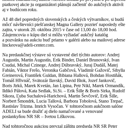
piatkovej akcie ju organizátori plánujú začleniť do aukčných aktivít
aj v budúcom roku.
Až 48 diel popredných slovenských a českých výtvarníkov, si budú
môcť návštevníci piešťanskej Magna Gallery pozrieť naposledy ešte
zajtra, v utorok 20. októbra 2015 v čase od 13,00 do 18,00 hod.
Záujemcovia o kúpu diel si môžu vyžiadať aukčný katalóg
a pozvánku na aukciu buď priamo v galérii alebo na mailovej adrese
linckeova@adeli-center.com.
Na predaukčnej výstave sú vystavené diel týchto autorov: Andrej
Augustín, Martin Augustín, Erik Binder, Daniel Brunovský, Ivan
Csudai, Michal Czinege, Andrej Dúbravský, Juraj Dudáš, Matej
Fabián, Viktor Frešo, Veronika Gabčová, Vladimír Gažovič, Sibylla
Greinerová, František Guldan, Bibiana Hallová, Bohdan Hostiňák,
Tomáš Hřivnáč, Svätozár Ilavský, David Ištok, Jozef Jankovič,
Boris Jirků, Marek Kvetán, Jan Lipina, Petr Nikl, Marek Ormandík,
Ildikó Pálová, Kata Sedlak, Si.Si. – Erik Šille & Boris Sirka, Rudolf
Sikora, Ľuba Suchalová-Harichová, Martin Ševčovič, Erik Šille,
Norbert Šmondrk, Lucia Tallová, Barbora Tobolová, Stano Trepač,
Rastislav Trizma. Imrich Vysočan. V tohtoročnom aukčnom salóne
ADELI sa bude dražiť aj dielo namaľované a venované
poslankyňou NR SR – Ivetou Liškovou.
Nad tohtoročnou aukciou prevzal záštitu predseda NR SR Peter