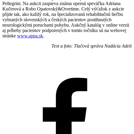
Pellegrini. Na aukcii zaspieva známa operná speváčka Adriana
Kučerová a Robo Opatovský&Overtime. Celý výťažok z aukcie
pôjde tak, ako každý rok, na špecializovanú rehabilitačnú liečbu
vybraných slovenských a českých pacientov postihnutých
neurologickými poruchami pohybu. Aukčný katalóg v online verzii
aj príbehy pacientov podporených v tomto ročníku sú na webovej
stránke
www.appa.sk
.
Text a foto: Tlačová správa Nadácia Adeli