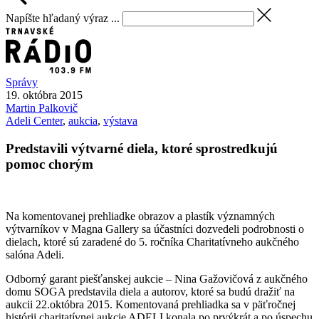
Napíšte hľadaný výraz ...
Správy
19. októbra 2015
Martin
Palkovič
Adeli Center
,
aukcia
,
výstava
Predstavili výtvarné diela, ktoré sprostredkujú
pomoc chorým
Na komentovanej prehliadke obrazov a plastík významných
výtvarníkov v Magna Gallery sa účastníci dozvedeli podrobnosti o
dielach, ktoré sú zaradené do 5. ročníka Charitatívneho aukčného
salóna Adeli.
Odborný garant piešťanskej aukcie – Nina Gažovičová z aukčného
domu SOGA predstavila diela a autorov, ktoré sa budú dražiť na
aukcii 22.októbra 2015. Komentovaná prehliadka sa v päťročnej
histórii charitatívnej aukcie ADELI konala po prvýkrát a po úspechu