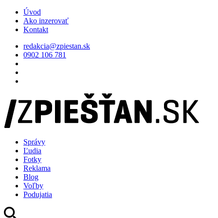
Úvod
Ako inzerovať
Kontakt
redakcia@zpiestan.sk
0902 106 781
Správy
Ľudia
Fotky
Reklama
Blog
Voľby
Podujatia