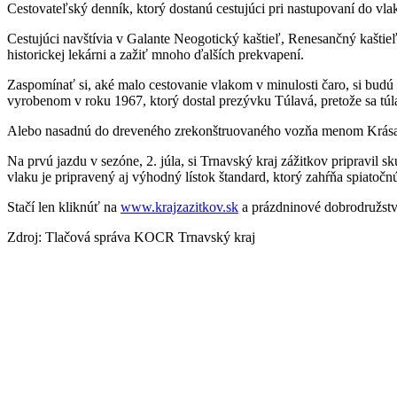
Cestovateľský denník, ktorý dostanú cestujúci pri nastupovaní do v
Cestujúci navštívia v Galante Neogotický kaštieľ, Renesančný kaštie
historickej lekárni a zažiť mnoho ďalších prekvapení.
Zaspomínať si, aké malo cestovanie vlakom v minulosti čaro, si budú
vyrobenom v roku 1967, ktorý dostal prezývku Túlavá, pretože sa túlal
Alebo nasadnú do dreveného zrekonštruovaného vozňa menom Krásav
Na prvú jazdu v sezóne, 2. júla, si Trnavský kraj zážitkov pripravil
vlaku je pripravený aj výhodný lístok štandard, ktorý zahŕňa spiato
Stačí len kliknúť na
www.krajzazitkov.sk
a prázdninové dobrodružstv
Zdroj: Tlačová správa KOCR Trnavský kraj