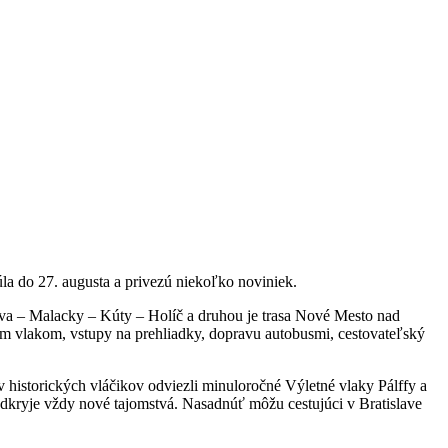
la do 27. augusta a privezú niekoľko noviniek.
lava – Malacky – Kúty – Holíč a druhou je trasa Nové Mesto nad
ým vlakom, vstupy na prehliadky, dopravu autobusmi, cestovateľský
historických vláčikov odviezli minuloročné Výletné vlaky Pálffy a
odkryje vždy nové tajomstvá. Nasadnúť môžu cestujúci v Bratislave