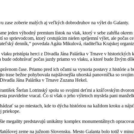
 zase zoberie malých aj veľkých dobrodruhov na výlet do Galanty.
i sme jeden výhodný premium lístok na vlak, ktorý v sebe zahŕňa okrem
 so sprievodcom, ktorý cestujúcim nielen spríjemní výlet, ale počas ce
vateľský denník,“ povedala Agáta Mikulová, riaditeľka Krajskej organi
vlaku pristúpia herci z Divadla Jána Palárika v Trnave v historických 
sa bude odohrávať počas jazdy priamo vo vlaku, a ktoré bude živým dô
esprávnom čase. Priamo pred ich očami sa vynoria postavy z histórie a
ejto trase bežne pohybovala najslávnejšia uhorská panovníčka so svoj
a Divadla Jána Palárika v Trnave Zuzana Hekel.
rantišek Štefan Lotrinský spolu so svojimi deťmi a kráľovským dvorom
sta pravidelne vracal. Čo si však o jeho výletoch myslela pani manželk
hádzať sa po miestach, kde to dýcha históriou na každom kroku a nájs
j priekope.
jšie megality predstavujú unikátny komplex monumentálnych opracovan
i Matúšovej zeme na južnom Slovensku. Mesto Galanta bolo totiž v min