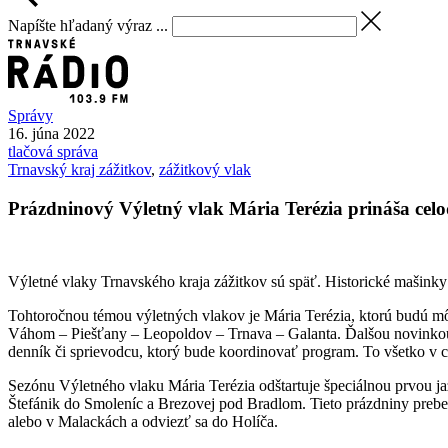
Napíšte hľadaný výraz ...
Správy
16. júna 2022
tlačová správa
Trnavský kraj zážitkov
,
zážitkový vlak
Prázdninový Výletný vlak Mária Terézia prináša cel
Výletné vlaky Trnavského kraja zážitkov sú späť. Historické mašinky
Tohtoročnou témou výletných vlakov je Mária Terézia, ktorú budú môc
Váhom – Piešťany – Leopoldov – Trnava – Galanta. Ďalšou novinkou j
denník či sprievodcu, ktorý bude koordinovať program. To všetko v ce
Sezónu Výletného vlaku Mária Terézia odštartuje špeciálnou prvou j
Štefánik do Smoleníc a Brezovej pod Bradlom. Tieto prázdniny preber
alebo v Malackách a odviezť sa do Holíča.