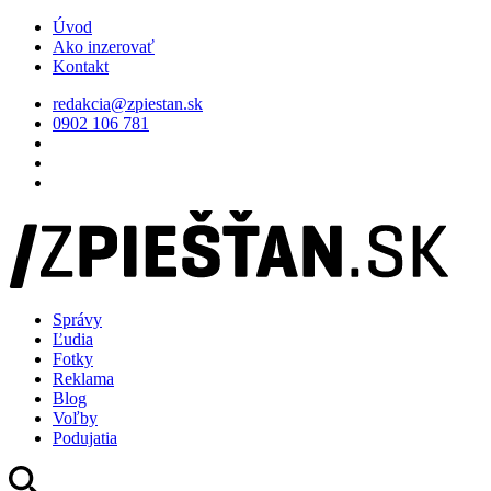
Úvod
Ako inzerovať
Kontakt
redakcia@zpiestan.sk
0902 106 781
Správy
Ľudia
Fotky
Reklama
Blog
Voľby
Podujatia