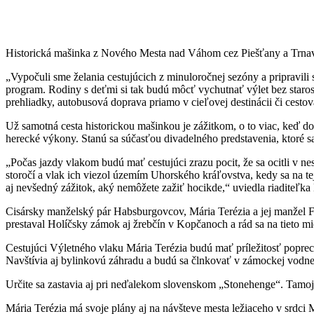
Historická mašinka z Nového Mesta nad Váhom cez Piešťany a Trnavu
„Vypočuli sme želania cestujúcich z minuloročnej sezóny a pripravil
program. Rodiny s deťmi si tak budú môcť vychutnať výlet bez starostí
prehliadky, autobusová doprava priamo v cieľovej destinácii či cesto
Už samotná cesta historickou mašinkou je zážitkom, o to viac, keď do 
herecké výkony. Stanú sa súčasťou divadelného predstavenia, ktoré 
„Počas jazdy vlakom budú mať cestujúci zrazu pocit, že sa ocitli v n
storočí a vlak ich viezol územím Uhorského kráľovstva, kedy sa na t
aj nevšedný zážitok, aký nemôžete zažiť hocikde,“ uviedla riaditeľk
Cisársky manželský pár Habsburgovcov, Mária Terézia a jej manžel F
prestaval Holíčsky zámok aj žrebčín v Kopčanoch a rád sa na tieto mie
Cestujúci Výletného vlaku Mária Terézia budú mať príležitosť poprec
Navštívia aj bylinkovú záhradu a budú sa člnkovať v zámockej vodne
Určite sa zastavia aj pri neďalekom slovenskom „Stonehenge“. Tamo
Mária Terézia má svoje plány aj na návšteve mesta ležiaceho v srdc