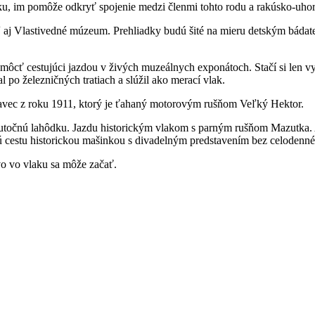
laku, im pomôže odkryť spojenie medzi členmi tohto rodu a rakúsko-uh
ľ aj Vlastivedné múzeum. Prehliadky budú šité na mieru detským bádat
 môcť cestujúci jazdou v živých muzeálnych exponátoch. Stačí si len 
 po železničných tratiach a slúžil ako merací vlak.
ec z roku 1911, ktorý je ťahaný motorovým rušňom Veľký Hektor.
 skutočnú lahôdku. Jazdu historickým vlakom s parným rušňom Mazutka. A 
čnú cestu historickou mašinkou s divadelným predstavením bez celoden
o vo vlaku sa môže začať.