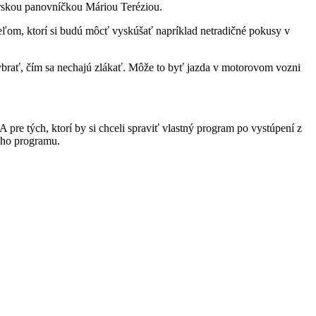
orskou panovníčkou Máriou Teréziou.
eľom, ktorí si budú môcť vyskúšať napríklad netradičné pokusy v
vybrať, čím sa nechajú zlákať. Môže to byť jazda v motorovom vozni
pre tých, ktorí by si chceli spraviť vlastný program po vystúpení z
ného programu.