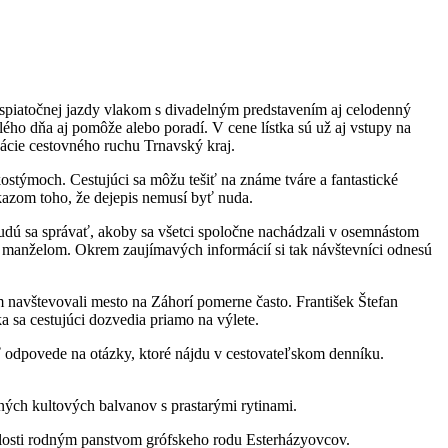
 spiatočnej jazdy vlakom s divadelným predstavením aj celodenný
lého dňa aj pomôže alebo poradí. V cene lístka sú už aj vstupy na
zácie cestovného ruchu Trnavský kraj.
kostýmoch. Cestujúci sa môžu tešiť na známe tváre a fantastické
kazom toho, že dejepis nemusí byť nuda.
 budú sa správať, akoby sa všetci spoločne nachádzali v osemnástom
im manželom. Okrem zaujímavých informácií si tak návštevníci odnesú
 navštevovali mesto na Záhorí pomerne často. František Štefan
a sa cestujúci dozvedia priamo na výlete.
ť odpovede na otázky, ktoré nájdu v cestovateľskom denníku.
ých kultových balvanov s prastarými rytinami.
ulosti rodným panstvom grófskeho rodu Esterházyovcov.