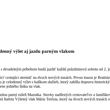
odenný výlet aj jazdu parným vlakom
 s divadelným príbehom budú jazdiť každú prázdninovú sobotu od 2. jú
ť cestujúci stretnúť na dvoch nových trasách. Prvou trasou je Bratis
e celodenný výlet s balíkom služieb, ktorý zahŕňa dopravu historick
ne jedného lístka na vlak.
azdou parný rušeň Mazutka. Stovky nadšených cestovateľov a fanúšikov 
á štafetu Výletný vlak Mária Terézia, ktorý na dvoch nových trasách 