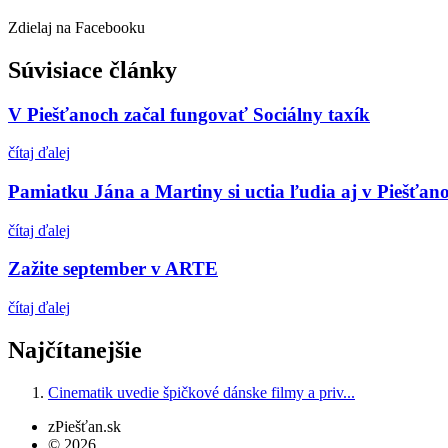
Zdielaj na Facebooku
Súvisiace články
V Piešťanoch začal fungovať Sociálny taxík
čítaj ďalej
Pamiatku Jána a Martiny si uctia ľudia aj v Piešťan
čítaj ďalej
Zažite september v ARTE
čítaj ďalej
Najčítanejšie
Cinematik uvedie špičkové dánske filmy a priv...
zPiešťan.sk
© 2026