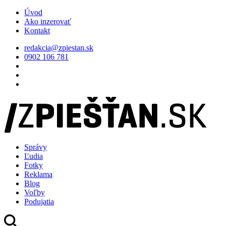
Úvod
Ako inzerovať
Kontakt
redakcia@zpiestan.sk
0902 106 781
Správy
Ľudia
Fotky
Reklama
Blog
Voľby
Podujatia