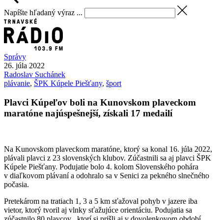
Napíšte hľadaný výraz ...
Správy
26. júla 2022
Radoslav
Suchánek
plávanie
,
ŠPK Kúpele Piešťany
,
šport
Plavci Kúpeľov boli na Kunovskom plaveckom
maratóne najúspešnejší, získali 17 medailí
Na Kunovskom plaveckom maratóne, ktorý sa konal 16. júla 2022,
plávali plavci z 23 slovenských klubov. Zúčastnili sa aj plavci ŠPK
Kúpele Piešťany. Podujatie bolo 4. kolom Slovenského pohára
v diaľkovom plávaní a odohralo sa v Senici za pekného slnečného
počasia.
Pretekárom na tratiach 1, 3 a 5 km sťažoval pohyb v jazere iba
vietor, ktorý tvoril aj vlnky sťažujúce orientáciu. Podujatia sa
zúčastnilo 80 plavcov , ktorí si prišli aj v dovolenkovom období