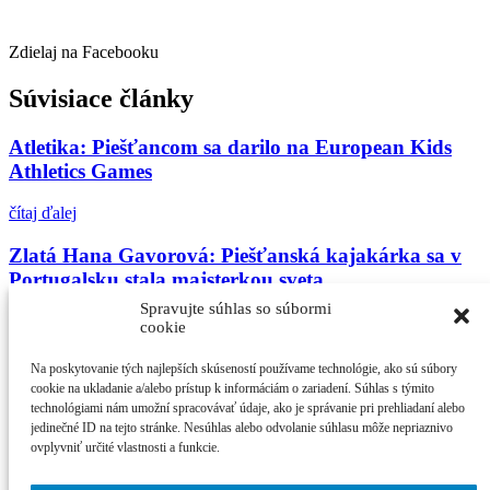
Zdielaj na Facebooku
Súvisiace články
Atletika: Piešťancom sa darilo na European Kids
Athletics Games
čítaj ďalej
Zlatá Hana Gavorová: Piešťanská kajakárka sa v
Portugalsku stala majsterkou sveta
Spravujte súhlas so súbormi
čítaj ďalej
cookie
Matej Brežný z TJ DružbaPiešťany utvoril národný
Na poskytovanie tých najlepších skúseností používame technológie, ako sú súbory
rekord starších žiakov v behu na 800 m
cookie na ukladanie a/alebo prístup k informáciám o zariadení. Súhlas s týmito
technológiami nám umožní spracovávať údaje, ako je správanie pri prehliadaní alebo
jedinečné ID na tejto stránke. Nesúhlas alebo odvolanie súhlasu môže nepriaznivo
čítaj ďalej
ovplyvniť určité vlastnosti a funkcie.
Najčítanejšie