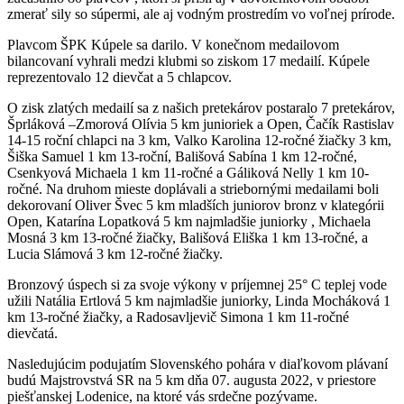
zmerať sily so súpermi, ale aj vodným prostredím vo voľnej prírode.
Plavcom ŠPK Kúpele sa darilo. V konečnom medailovom
bilancovaní vyhrali medzi klubmi so ziskom 17 medailí. Kúpele
reprezentovalo 12 dievčat a 5 chlapcov.
O zisk zlatých medailí sa z našich pretekárov postaralo 7 pretekárov,
Šprláková –Zmorová Olívia 5 km junioriek a Open, Čačík Rastislav
14-15 roční chlapci na 3 km, Valko Karolina 12-ročné žiačky 3 km,
Šiška Samuel 1 km 13-roční, Bališová Sabína 1 km 12-ročné,
Csenkyová Michaela 1 km 11-ročné a Gáliková Nelly 1 km 10-
ročné. Na druhom mieste doplávali a striebornými medailami boli
dekorovaní Oliver Švec 5 km mladších juniorov bronz v klategórii
Open, Katarína Lopatková 5 km najmladšie juniorky , Michaela
Mosná 3 km 13-ročné žiačky, Bališová Eliška 1 km 13-ročné, a
Lucia Slámová 3 km 12-ročné žiačky.
Bronzový úspech si za svoje výkony v príjemnej 25° C teplej vode
užili Natália Ertlová 5 km najmladšie juniorky, Linda Mocháková 1
km 13-ročné žiačky, a Radosavljevič Simona 1 km 11-ročné
dievčatá.
Nasledujúcim podujatím Slovenského pohára v diaľkovom plávaní
budú Majstrovstvá SR na 5 km dňa 07. augusta 2022, v priestore
piešťanskej Lodenice, na ktoré vás srdečne pozývame.