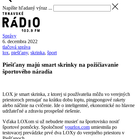
Napíšte hľadaný výraz ...
Správy
6. decembra 2022
tlačová správa
lox
,
piešťany
,
skrinka
,
šport
Piešťany majú smart skrinky na požičiavanie
športového náradia
LOX je smart skrinka, z ktorej si používatelia môžu vo verejných
priestoroch prenajať na krátku dobu loptu, pingpongové rakety
alebo náčinie na cvičenie. Ide o inteligentné, ekonomické no hlavne
udržateľné a zdraviu prospešné riešenie.
Vďaka LOXom si už nebudete musieť na športovisko nosiť
športové pomôcky. Spoločnosť
yourlox.com
umiestnila po
testovacej prevádzke prvé dva LOXy do verejného priestoru v
Piešťanoch.