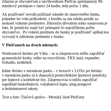
Zdarma je obyvateľom a návštevníkom Piešťan sprístupnený 90-
minútový prenájom v rámci 24 hodín, teda počas 1 dňa.
Ak používateľ nevráti požičané náradie do stanoveného limitu,
prípadne ho vráti poškodené, z kreditu sa mu odráta penále za
neskoré vrátenie predmetov. Hlavným dôvodom tohto nastavenia je
fakt, že pomôcky majú byť prístupné čo najväčšiemu počtu
obyvateľov. Po vrátení predmetu do bunky je používateľ aplikáciou
vyzvaný k odfoteniu predmetu v bunke.
V Piešťanoch na dvoch miestach:
Workoutové ihrisko pri Váhu – tu si záujemcovia môžu zapožičať
gymnastické kruhy, roller na rozcvičenie, TRX laná, expandre,
švihadlo, kettlebell.
Inline ihrisko v mestskom parku – v boxoch v LOXe pri ihrisku
v mestskom parku sú k dispozícii predovšetkým športové pomôcky
pre loptové a kolektívne hry. Záujemcovia si môžu zapožičať
napríklad basketbalovú, volejbalovú loptu, ping-pongové
a bedmintonové rakety.
Text a foto: Tlačová správa – Mestský úrad Piešťany