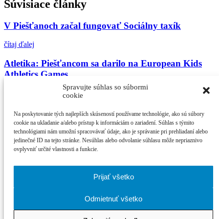
Súvisiace články
V Piešťanoch začal fungovať Sociálny taxík
čítaj ďalej
Atletika: Piešťancom sa darilo na European Kids
Athletics Games
Spravujte súhlas so súbormi
čítaj ďalej
cookie
Zlatá Hana Gavorová: Piešťanská kajakárka sa v
Na poskytovanie tých najlepších skúseností používame technológie, ako sú súbory
Portugalsku stala majsterkou sveta
cookie na ukladanie a/alebo prístup k informáciám o zariadení. Súhlas s týmito
technológiami nám umožní spracovávať údaje, ako je správanie pri prehliadaní alebo
jedinečné ID na tejto stránke. Nesúhlas alebo odvolanie súhlasu môže nepriaznivo
čítaj ďalej
ovplyvniť určité vlastnosti a funkcie.
Najčítanejšie
Prijať všetko
21. ročník MFF Cinematik otvorí svetová premi...
Cinematik uvedie špičkové dánske filmy a priv...
Odmietnuť všetko
zPiešťan.sk
© 2026