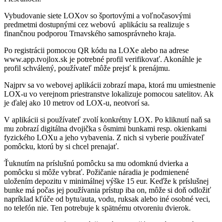
Vybudovanie siete LOXov so športovými a voľnočasovými
predmetmi dostupnými cez webovú aplikáciu sa realizuje s
finančnou podporou Trnavského samosprávneho kraja.
Po registrácii pomocou QR kódu na LOXe alebo na adrese
www.app.tvojlox.sk je potrebné profil verifikovať. Akonáhle je
profil schválený, používateľ môže prejsť k prenájmu.
Najprv sa vo webovej aplikácii zobrazí mapa, ktorá mu umiestnenie
LOX-u vo verejnom priestranstve lokalizuje pomocou satelitov. Ak
je ďalej ako 10 metrov od LOX-u, neotvorí sa.
V aplikácii si používateľ zvolí konkrétny LOX. Po kliknutí naň sa
mu zobrazí digitálna dvojička s ôsmimi bunkami resp. okienkami
fyzického LOXu a jeho vybavenia. Z nich si vyberie používateľ
pomôcku, ktorú by si chcel prenajať.
Ťuknutím na príslušnú pomôcku sa mu odomknú dvierka a
pomôcku si môže vybrať. Požičanie náradia je podmienené
uložením depozitu v minimálnej výške 15 eur. Keďže k príslušnej
bunke má počas jej používania prístup iba on, môže si doň odložiť
napríklad kľúče od bytu/auta, vodu, ruksak alebo iné osobné veci,
no telefón nie. Ten potrebuje k spätnému otvoreniu dvierok.