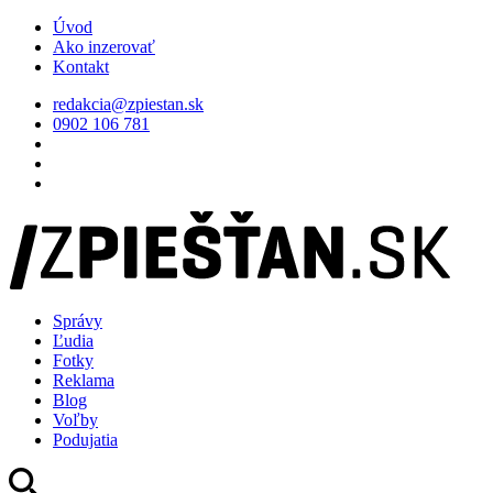
Úvod
Ako inzerovať
Kontakt
redakcia@zpiestan.sk
0902 106 781
Správy
Ľudia
Fotky
Reklama
Blog
Voľby
Podujatia