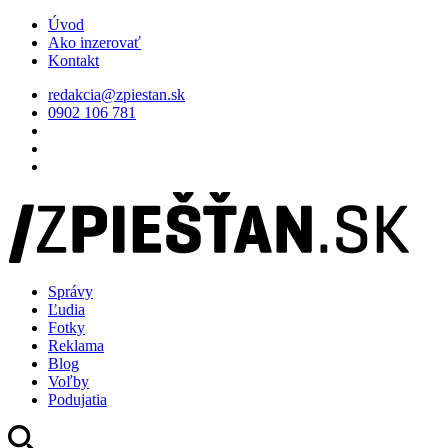
Úvod
Ako inzerovať
Kontakt
redakcia@zpiestan.sk
0902 106 781
Správy
Ľudia
Fotky
Reklama
Blog
Voľby
Podujatia