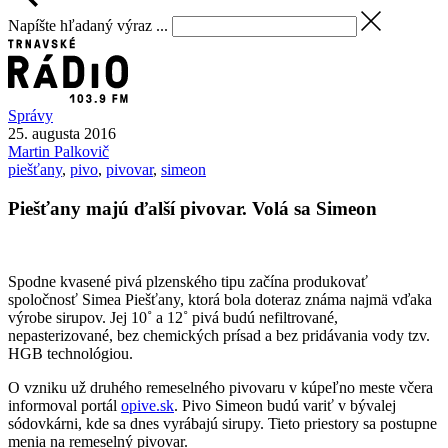
Napíšte hľadaný výraz ...
Správy
25. augusta 2016
Martin
Palkovič
piešťany
,
pivo
,
pivovar
,
simeon
Piešťany majú ďalší pivovar. Volá sa Simeon
Spodne kvasené pivá plzenského tipu začína produkovať
spoločnosť Simea Piešťany, ktorá bola doteraz známa najmä vďaka
výrobe sirupov. Jej 10˚ a 12˚ pivá budú nefiltrované,
nepasterizované, bez chemických prísad a bez pridávania vody tzv.
HGB technológiou.
O vzniku už druhého remeselného pivovaru v kúpeľno meste včera
informoval portál
opive.sk
. Pivo Simeon budú variť v bývalej
sódovkárni, kde sa dnes vyrábajú sirupy. Tieto priestory sa postupne
menia na remeselný pivovar.