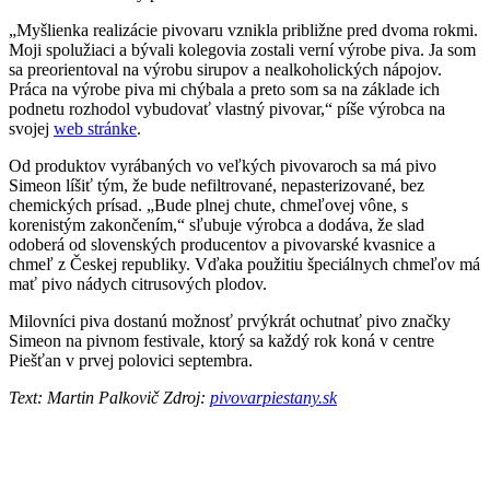
„Myšlienka realizácie pivovaru vznikla približne pred dvoma rokmi.
Moji spolužiaci a bývali kolegovia zostali verní výrobe piva. Ja som
sa preorientoval na výrobu sirupov a nealkoholických nápojov.
Práca na výrobe piva mi chýbala a preto som sa na základe ich
podnetu rozhodol vybudovať vlastný pivovar,“ píše výrobca na
svojej
web stránke
.
Od produktov vyrábaných vo veľkých pivovaroch sa má pivo
Simeon líšiť tým, že bude nefiltrované, nepasterizované, bez
chemických prísad. „Bude plnej chute, chmeľovej vône, s
korenistým zakončením,“ sľubuje výrobca a dodáva, že slad
odoberá od slovenských producentov a pivovarské kvasnice a
chmeľ z Českej republiky. Vďaka použitiu špeciálnych chmeľov má
mať pivo nádych citrusových plodov.
Milovníci piva dostanú možnosť prvýkrát ochutnať pivo značky
Simeon na pivnom festivale, ktorý sa každý rok koná v centre
Piešťan v prvej polovici septembra.
Text: Martin Palkovič Zdroj:
pivovarpiestany.sk