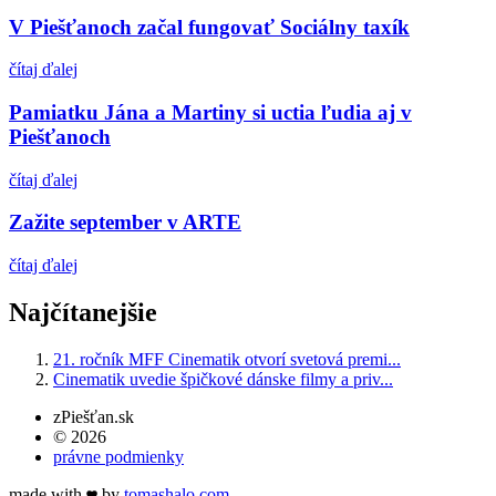
V Piešťanoch začal fungovať Sociálny taxík
čítaj ďalej
Pamiatku Jána a Martiny si uctia ľudia aj v
Piešťanoch
čítaj ďalej
Zažite september v ARTE
čítaj ďalej
Najčítanejšie
21. ročník MFF Cinematik otvorí svetová premi...
Cinematik uvedie špičkové dánske filmy a priv...
zPiešťan.sk
© 2026
právne podmienky
made with
by
tomas
halo
.com