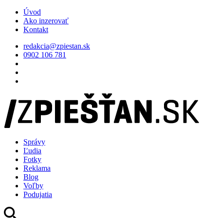
Úvod
Ako inzerovať
Kontakt
redakcia@zpiestan.sk
0902 106 781
Správy
Ľudia
Fotky
Reklama
Blog
Voľby
Podujatia