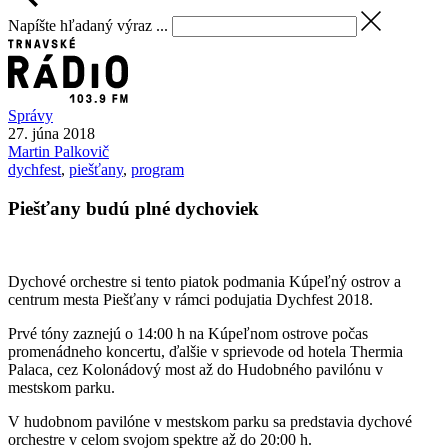
Napíšte hľadaný výraz ...
Správy
27. júna 2018
Martin
Palkovič
dychfest
,
piešťany
,
program
Piešťany budú plné dychoviek
Dychové orchestre si tento piatok podmania Kúpeľný ostrov a
centrum mesta Piešťany v rámci podujatia Dychfest 2018.
Prvé tóny zaznejú o 14:00 h na Kúpeľnom ostrove počas
promenádneho koncertu, ďalšie v sprievode od hotela Thermia
Palaca, cez Kolonádový most až do Hudobného pavilónu v
mestskom parku.
V hudobnom pavilóne v mestskom parku sa predstavia dychové
orchestre v celom svojom spektre až do 20:00 h.