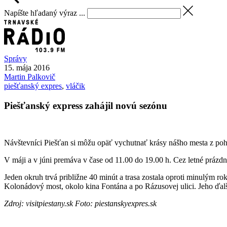
Napíšte hľadaný výraz ...
Správy
15. mája 2016
Martin
Palkovič
piešťanský expres
,
vláčik
Piešťanský express zahájil novú sezónu
Návštevníci Piešťan si môžu opäť vychutnať krásy nášho mesta z poho
V máji a v júni premáva v čase od 11.00 do 19.00 h. Cez letné prázdni
Jeden okruh trvá približne 40 minút a trasa zostala oproti minulým 
Kolonádový most, okolo kina Fontána a po Rázusovej ulici. Jeho ďalš
Zdroj: visitpiestany.sk Foto: piestanskyexpres.sk