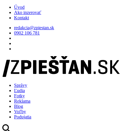
Úvod
Ako inzerovať
Kontakt
redakcia@zpiestan.sk
0902 106 781
Správy
Ľudia
Fotky
Reklama
Blog
Voľby
Podujatia