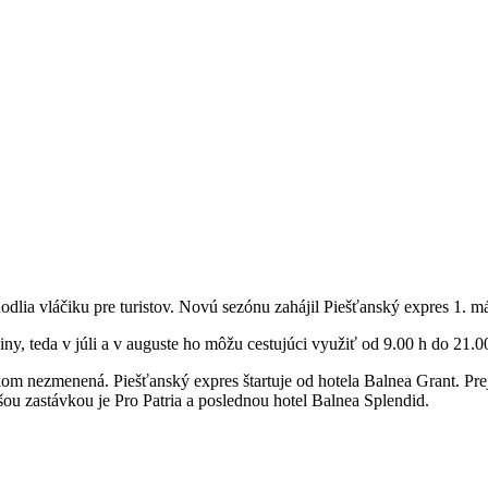
dlia vláčiku pre turistov. Novú sezónu zahájil Piešťanský expres 1. má
ny, teda v júli a v auguste ho môžu cestujúci využiť od 9.00 h do 21.0
rokom nezmenená. Piešťanský expres štartuje od hotela Balnea Grant. P
ou zastávkou je Pro Patria a poslednou hotel Balnea Splendid.