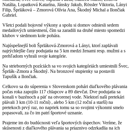
Natália, Lopatková Katarína, Jánsky Jakub, Rössler Viktoria, Lányi
Filip, Šprláková – Zmorová Olívia Ana, Škodný Michal a Ilončiak
Gabriel.
Všetci podali bojovné výkony a spolu si domov odniesli sedem
medailových umiestnení, čím sa zaradili na druhé miesto spomedzi
klubov v siedmom kole pohára.
Najúspešnejší boli Šprláková-Zmorová a Lányi, ktorí zaplávali
najrýchlejšie časy podujatia na 5 km medzi ženami resp. mužmi a s
prehľadom vyhrali svoje kategórie.
Na strieborných pozíciách sa vo svojich kategóriách umiestnili Švec,
Šprlák–Zmora a Škodný. Na bronzové stupienky sa postavili
Tapušík a Ilončiak.
Celkovo sa do súperenia v Slovenskom pohári diaľkového plávania
počas roka zapojilo 117 chlapcov a 89 dievčat. Dve podujatia sa
konali v bazénoch a päť na otvorenej vode. Niektorí naši pretekári
plávali 3 km (10-11 roční) , alebo 5 km (12 roční a starší) na
pretekoch prvý raz, no napriek tomu sa so svojimi výkonmi smelo
popasovali, za čo im patrí športové uznanie.
Prajeme im do budúcnosti veľa športových úspechov. Veríme, že
skúsenosti z diaľkového plávania sa priaznivo odzrkadlia na ich