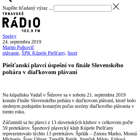
Napíšte hľadaný výraz ...
Správy
24. septembra 2019
Martin
Palkovič
plávanie
,
ŠPK Kúpele Piešťany
,
šport
Piešťanskí plavci úspešní vo finále Slovenského
pohára v diaľkovom plávaní
Na kúpalisku Vadaš v Štúrove sa v sobotu 21. septembra 2019
konalo Finále Slovenského pohára v diaľkovom plávaní, ktoré bolo
siedmym podujatím konaným počas sezóny diaľkového plávania v
tomto roku.
Zúčastnili sa ho plavci z 13 slovenských klubov v celkovom počte
59 pretekárov. Športový plavecký klub Kúpele Piešťany
reprezentovalo týchto 13 pretekárov. Šprlák – Zmora Marko, Mosná
Michaela, Švec Oliver, Tapušík Patrik, Stanček Mário, Ertlová