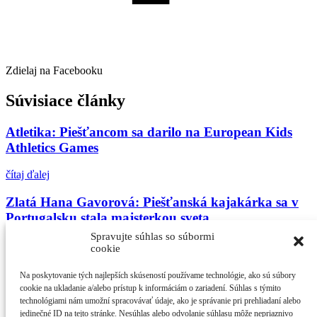
Zdielaj na Facebooku
Súvisiace články
Atletika: Piešťancom sa darilo na European Kids
Athletics Games
čítaj ďalej
Zlatá Hana Gavorová: Piešťanská kajakárka sa v
Portugalsku stala majsterkou sveta
Spravujte súhlas so súbormi
čítaj ďalej
cookie
Matej Brežný z TJ DružbaPiešťany utvoril národný
Na poskytovanie tých najlepších skúseností používame technológie, ako sú súbory
rekord starších žiakov v behu na 800 m
cookie na ukladanie a/alebo prístup k informáciám o zariadení. Súhlas s týmito
technológiami nám umožní spracovávať údaje, ako je správanie pri prehliadaní alebo
jedinečné ID na tejto stránke. Nesúhlas alebo odvolanie súhlasu môže nepriaznivo
čítaj ďalej