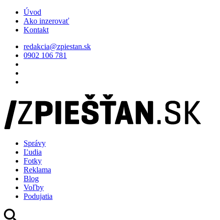
Úvod
Ako inzerovať
Kontakt
redakcia@zpiestan.sk
0902 106 781
Správy
Ľudia
Fotky
Reklama
Blog
Voľby
Podujatia