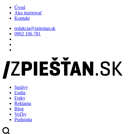
Úvod
Ako inzerovať
Kontakt
redakcia@zpiestan.sk
0902 106 781
Správy
Ľudia
Fotky
Reklama
Blog
Voľby
Podujatia