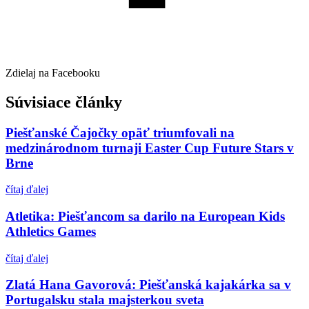
Zdielaj na Facebooku
Súvisiace články
Piešťanské Čajočky opäť triumfovali na
medzinárodnom turnaji Easter Cup Future Stars v
Brne
čítaj ďalej
Atletika: Piešťancom sa darilo na European Kids
Athletics Games
čítaj ďalej
Zlatá Hana Gavorová: Piešťanská kajakárka sa v
Portugalsku stala majsterkou sveta