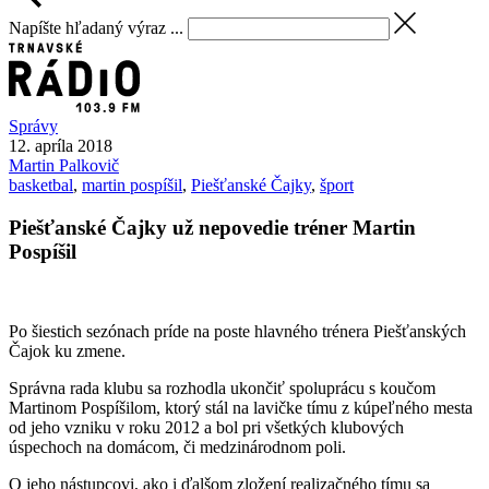
Napíšte hľadaný výraz ...
Správy
12. apríla 2018
Martin
Palkovič
basketbal
,
martin pospíšil
,
Piešťanské Čajky
,
šport
Piešťanské Čajky už nepovedie tréner Martin
Pospíšil
Po šiestich sezónach príde na poste hlavného trénera Piešťanských
Čajok ku zmene.
Správna rada klubu sa rozhodla ukončiť spoluprácu s koučom
Martinom Pospíšilom, ktorý stál na lavičke tímu z kúpeľného mesta
od jeho vzniku v roku 2012 a bol pri všetkých klubových
úspechoch na domácom, či medzinárodnom poli.
O jeho nástupcovi, ako i ďalšom zložení realizačného tímu sa