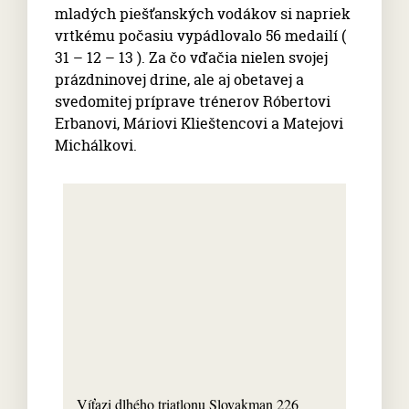
mladých piešťanských vodákov si napriek
vrtkému počasiu vypádlovalo 56 medailí (
31 – 12 – 13 ). Za čo vďačia nielen svojej
prázdninovej drine, ale aj obetavej a
svedomitej príprave trénerov Róbertovi
Erbanovi, Máriovi Klieštencovi a Matejovi
Michálkovi.
Víťazi dlhého triatlonu Slovakman 226