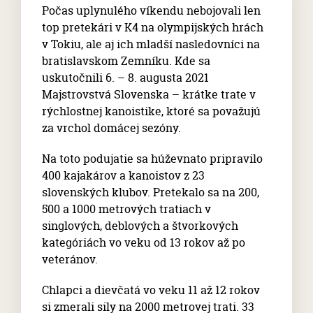
Počas uplynulého víkendu nebojovali len
top pretekári v K4 na olympijských hrách
v Tokiu, ale aj ich mladší nasledovníci na
bratislavskom Zemníku. Kde sa
uskutočnili 6. – 8. augusta 2021
Majstrovstvá Slovenska – krátke trate v
rýchlostnej kanoistike, ktoré sa považujú
za vrchol domácej sezóny.
Na toto podujatie sa húževnato pripravilo
400 kajakárov a kanoistov z 23
slovenských klubov. Pretekalo sa na 200,
500 a 1000 metrových tratiach v
singlových, deblových a štvorkových
kategóriách vo veku od 13 rokov až po
veteránov.
Chlapci a dievčatá vo veku 11 až 12 rokov
si zmerali sily na 2000 metrovej trati. 33