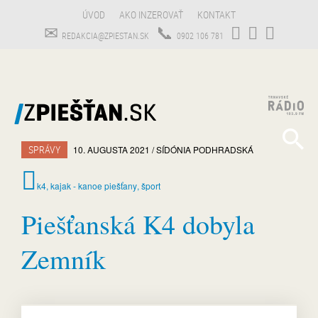
ÚVOD
AKO INZEROVAŤ
KONTAKT
REDAKCIA@ZPIESTAN.SK
0902 106 781
SPRÁVY
10. AUGUSTA 2021
SÍDÓNIA
PODHRADSKÁ
k4
,
kajak - kanoe piešťany
,
šport
Piešťanská K4 dobyla
Zemník