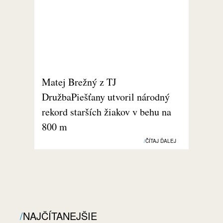
Matej Brežný z TJ
DružbaPiešťany utvoril národný
rekord starších žiakov v behu na
800 m
ČÍTAJ ĎALEJ
NAJČÍTANEJŠIE