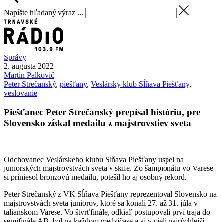
Napíšte hľadaný výraz ...
Správy
2. augusta 2022
Martin
Palkovič
Peter Strečanský
,
piešťany
,
Veslársky klub Sĺňava Piešťany
,
veslovanie
Piešťanec Peter Strečanský prepísal históriu, pre
Slovensko získal medailu z majstrovstiev sveta
Odchovanec Veslárskeho klubu Sĺňava Piešťany uspel na
juniorských majstrovstvách sveta v skife. Zo šampionátu vo Varese
si priniesol bronzovú medailu, potešil ho aj osobný rekord.
Peter Strečanský z VK Sĺňava Piešťany reprezentoval Slovensko na
majstrovstvách sveta juniorov, ktoré sa konali 27. až 31. júla v
talianskom Varese. Vo štvrťfinále, odkiaľ postupovali prví traja do
semifinále AB, bol na každom medzičase a aj v cieli najrýchlejší.