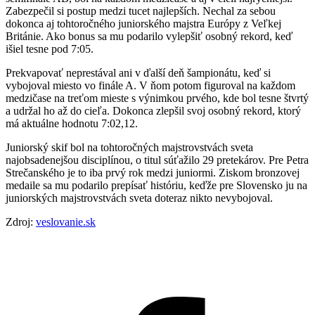
Zabezpečil si postup medzi tucet najlepších. Nechal za sebou
dokonca aj tohtoročného juniorského majstra Európy z Veľkej
Británie. Ako bonus sa mu podarilo vylepšiť osobný rekord, keď
išiel tesne pod 7:05.
Prekvapovať neprestával ani v ďalší deň šampionátu, keď si
vybojoval miesto vo finále A. V ňom potom figuroval na každom
medzičase na treťom mieste s výnimkou prvého, kde bol tesne štvrtý
a udržal ho až do cieľa. Dokonca zlepšil svoj osobný rekord, ktorý
má aktuálne hodnotu 7:02,12.
Juniorský skif bol na tohtoročných majstrovstvách sveta
najobsadenejšou disciplínou, o titul súťažilo 29 pretekárov. Pre Petra
Strečanského je to iba prvý rok medzi juniormi. Ziskom bronzovej
medaile sa mu podarilo prepísať históriu, keďže pre Slovensko ju na
juniorských majstrovstvách sveta doteraz nikto nevybojoval.
Zdroj:
veslovanie.sk