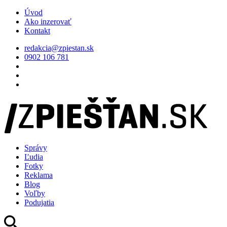
Úvod
Ako inzerovať
Kontakt
redakcia@zpiestan.sk
0902 106 781
Správy
Ľudia
Fotky
Reklama
Blog
Voľby
Podujatia