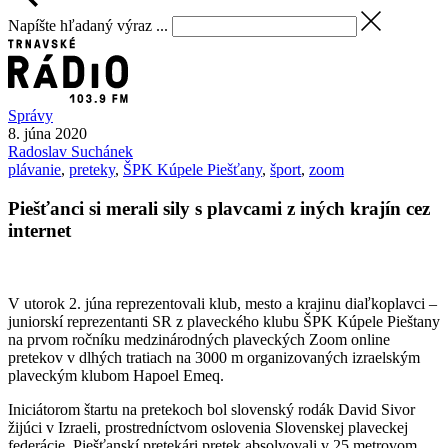
Napíšte hľadaný výraz ...
Správy
8. júna 2020
Radoslav
Suchánek
plávanie
,
preteky
,
ŠPK Kúpele Piešťany
,
šport
,
zoom
Piešťanci si merali sily s plavcami z iných krajín cez
internet
V utorok 2. júna reprezentovali klub, mesto a krajinu diaľkoplavci –
juniorskí reprezentanti SR z plaveckého klubu ŠPK Kúpele Pieštany
na prvom ročníku medzinárodných plaveckých Zoom online
pretekov v dlhých tratiach na 3000 m organizovaných izraelským
plaveckým klubom Hapoel Emeq.
Iniciátorom štartu na pretekoch bol slovenský rodák David Sivor
žijúci v Izraeli, prostredníctvom oslovenia Slovenskej plaveckej
federácie. Piešťanskí pretekári pretek absolvovali v 25 metrovom