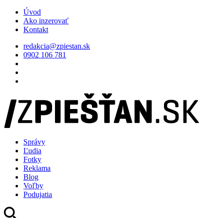
Úvod
Ako inzerovať
Kontakt
redakcia@zpiestan.sk
0902 106 781
Správy
Ľudia
Fotky
Reklama
Blog
Voľby
Podujatia