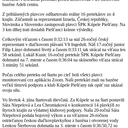
bazéne Adeli centra.
Z prihlásených plavcov odštartovalo reálne 16 pretekárov zo 4
krajín. Zúčastnili sa reprezentanti Izraela, Českej republiky,
Slovinska a Slovensko zastupovali plavci ŠPK Kúpele Piešťany. Na
3 km dlhej trati dosiahli Piešťanci krásne výsledky.
Celkovým víťazom s časom 0:32:13 sa stal 26-ročný český
reprezentant v diaľkovom plávaní Vít Ingedult. Náš 17-ročný junior
Filip Lányi dohmatol štvrtý a časom 0:33:11 tak strácal na víťaza len
58 sekúnd. Lukáš Kunic 16-ročný pretekár ŠPK Kúpele Piešťany
dohmatol na 7. mieste a časom 0:36:04 na skúseného víťaza strácal
3 minúty 51 sekúnd.
Počas celého preteku od štartu po cieľ boli všetci plavci
monitorovaní cez aplikáciu Zoom. Naši pretekári mali na bazéne
veľkú tímovú podporu a klub Kúpele Piešťany tak opäť raz ukázal
svoju silu.
Vo štvrtok 4. júna štartovali dievčatá. Za Kúpele sa na štart postavili
Sára Niepelová a Lea Chromiaková v konkurencii 14 plavkýň zo
štyroch krajín za výdatnej klubovej podpory. Naša 20-ročná Sára
Niepelová podala bojovný výkon a za víťaznou 26-ročnou
ostrieľanou českou diaľkovplavkyňou z bazéna i otvorenej vody
Lenkou Šterbovou dohmatla na 3. mieste s časom 0:36:50,72 so