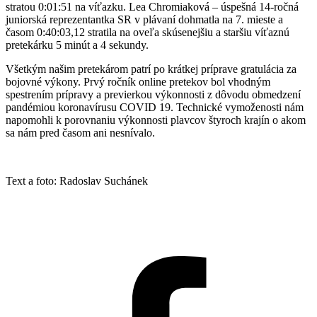
stratou 0:01:51 na víťazku. Lea Chromiaková – úspešná 14-ročná
juniorská reprezentantka SR v plávaní dohmatla na 7. mieste a
časom 0:40:03,12 stratila na oveľa skúsenejšiu a staršiu víťaznú
pretekárku 5 minút a 4 sekundy.
Všetkým našim pretekárom patrí po krátkej príprave gratulácia za
bojovné výkony. Prvý ročník online pretekov bol vhodným
spestrením prípravy a previerkou výkonnosti z dôvodu obmedzení
pandémiou koronavírusu COVID 19. Technické vymoženosti nám
napomohli k porovnaniu výkonnosti plavcov štyroch krajín o akom
sa nám pred časom ani nesnívalo.
Text a foto: Radoslav Suchánek