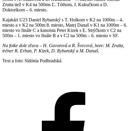
Zrutta tiež v K4 na 500ms Ľ. Tóthom, J. Kukučkom a D.
Doktoríkom – 6. miesto.
Kajakári U23 Daniel Rybanský s T. Holkom v K2 na 1000m – 4.
miesto a v K2 na 500m 8. miesto, Matej Današ v K1 na 1000m – 6.
miesto vo finále C a kanoista Peter Kizek s E. Strýčkom v C2 na
500m – 1. miesto vo finále B a v C2 na 500m – 6. miesto v SF.
Na fotke dole zľava – H. Gavorová a R. Švecová, hore: M. Zrutta,
tréner R. Erban, P. Kizek, D. Rybanský a M. Današ.
Text a foto: Sídónia Podhradská