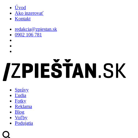
Úvod
Ako inzerovať
Kontakt
redakcia@zpiestan.sk
0902 106 781
Správy
Ľudia
Fotky
Reklama
Blog
Voľby
Podujatia