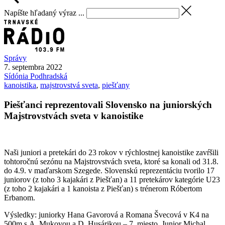
Napíšte hľadaný výraz ...
Správy
7. septembra 2022
Sídónia
Podhradská
kanoistika
,
majstrovstvá sveta
,
piešťany
Piešťanci reprezentovali Slovensko na juniorských
Majstrovstvách sveta v kanoistike
Naši juniori a pretekári do 23 rokov v rýchlostnej kanoistike zavŕšili
tohtoročnú sezónu na Majstrovstvách sveta, ktoré sa konali od 31.8.
do 4.9. v maďarskom Szegede. Slovenskú reprezentáciu tvorilo 17
juniorov (z toho 3 kajakári z Piešťan) a 11 pretekárov kategórie U23
(z toho 2 kajakári a 1 kanoista z Piešťan) s trénerom Róbertom
Erbanom.
Výsledky: juniorky Hana Gavorová a Romana Švecová v K4 na
500m s A. Mukovou a D. Husárikou – 7. miesto. Junior Michal