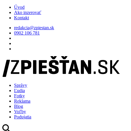
Úvod
Ako inzerovať
Kontakt
redakcia@zpiestan.sk
0902 106 781
Správy
Ľudia
Fotky
Reklama
Blog
Voľby
Podujatia