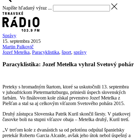
Napíšte hľadaný výraz ...
Správy
15. septembra 2015
Martin
Palkovič
Jozef Metelka
,
Paracyklistika
,
šport
,
správy
Paracyklistika: Jozef Metelka vyhral Svetový pohár
Preteky s hromadným štartom, ktoré sa uskutočnili 13. septembra
v juhoafrickom Pietermaritzburgu, priniesli úspech slovenských
farbám. Vo finálovom kole získal prvenstvo Jozef Metelka z
Piešťan a stal sa aj celkovým víťazom Svetového pohára 2015.
Druhý zástupca Slovenska Patrik Kuril skončil šiesty. V piatkovej
časovke boli na stupni víťazov obaja – Metelka druhý, Kuril tretí.
„V treťom kole z dvanástich sa od pelotónu odpútal španielsky
pretekár Roberto Garcia Alcaide, avšak jeho útok nebol úspešný a