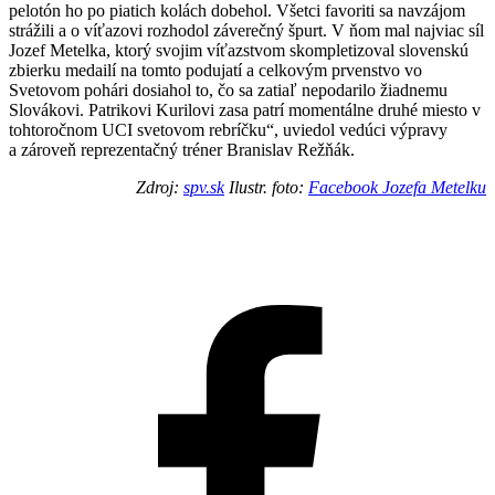
pelotón ho po piatich kolách dobehol. Všetci favoriti sa navzájom
strážili a o víťazovi rozhodol záverečný špurt. V ňom mal najviac síl
Jozef Metelka, ktorý svojim víťazstvom skompletizoval slovenskú
zbierku medailí na tomto podujatí a celkovým prvenstvo vo
Svetovom pohári dosiahol to, čo sa zatiaľ nepodarilo žiadnemu
Slovákovi. Patrikovi Kurilovi zasa patrí momentálne druhé miesto v
tohtoročnom UCI svetovom rebríčku“, uviedol vedúci výpravy
a zároveň reprezentačný tréner Branislav Režňák.
Zdroj:
spv.sk
Ilustr. foto
:
Facebook Jozefa Metelku