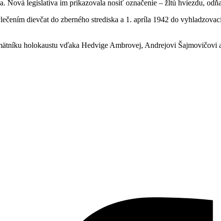
. Nová legislatíva im prikazovala nosiť označenie – žltú hviezdu, odňa
vlečením dievčat do zberného strediska a 1. apríla 1942 do vyhladzov
ätníku holokaustu vďaka Hedvige Ambrovej, Andrejovi Šajmovičovi 