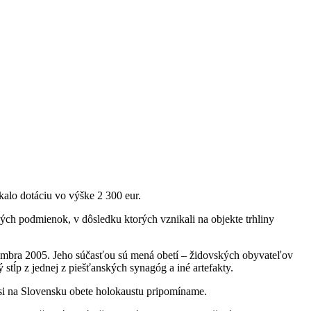
alo dotáciu vo výške 2 300 eur.
ných podmienok, v dôsledku ktorých vznikali na objekte trhliny
decembra 2005. Jeho súčasťou sú mená obetí – židovských obyvateľov
stĺp z jednej z piešťanských synagóg a iné artefakty.
 si na Slovensku obete holokaustu pripomíname.