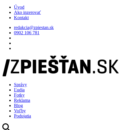
Úvod
Ako inzerovať
Kontakt
redakcia@zpiestan.sk
0902 106 781
Správy
Ľudia
Fotky
Reklama
Blog
Voľby
Podujatia