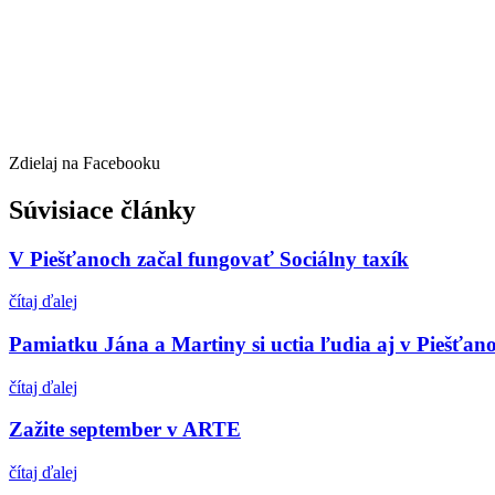
Zdielaj na Facebooku
Súvisiace články
V Piešťanoch začal fungovať Sociálny taxík
čítaj ďalej
Pamiatku Jána a Martiny si uctia ľudia aj v Piešťan
čítaj ďalej
Zažite september v ARTE
čítaj ďalej