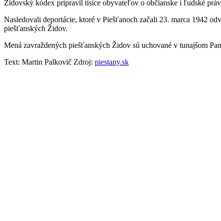
Židovský kódex pripravil tisíce obyvateľov o občianske i ľudské práva
Nasledovali deportácie, ktoré v Piešťanoch začali 23. marca 1942 od
piešťanských Židov.
Mená zavraždených piešťanských Židov sú uchované v tunajšom Pam
Text: Martin Palkovič Zdroj:
piestany.sk