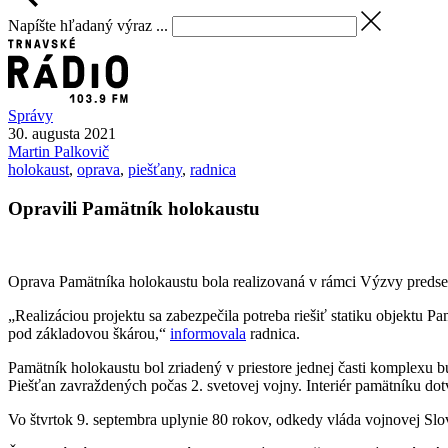
Napíšte hľadaný výraz ...
Správy
30. augusta 2021
Martin
Palkovič
holokaust
,
oprava
,
piešťany
,
radnica
Opravili Pamätník holokaustu
Oprava Pamätníka holokaustu bola realizovaná v rámci Výzvy predsed
„Realizáciou projektu sa zabezpečila potreba riešiť statiku objektu 
pod základovou škárou,“
informovala
radnica.
Pamätník holokaustu bol zriadený v priestore jednej časti komplexu 
Piešťan zavraždených počas 2. svetovej vojny. Interiér pamätníku dot
Vo štvrtok 9. septembra uplynie 80 rokov, odkedy vláda vojnovej Sl