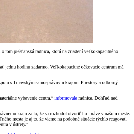
o tom piešťanská radnica, ktorá na zriadení veľkokapacitného
ovať jednu hodinu zadarmo. Veľkokapacitné očkovacie centrum má
a spolu s Trnavským samosprávnym krajom. Priestory a odborný
ateriálne vybavenie centra,“
informovala
radnica. Dohľad nad
ávnemu kraju za to, že sa rozhodol otvoriť ho práve v našom meste.
ného mesta je aj to, že vieme na podobné situácie rýchlo reagovať,
tra v ústrety.“