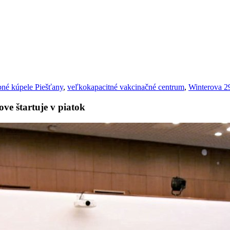
bné kúpele Piešťany
,
veľkokapacitné vakcinačné centrum
,
Winterova 2
e štartuje v piatok