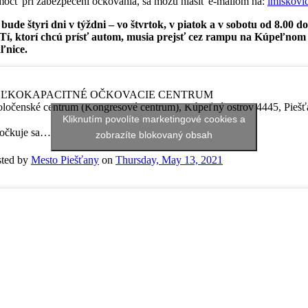
môcť pri zabezpečení očkovania, sa môžu hlásiť e-mailom na:
imiskovi
de štyri dni v týždni – vo štvrtok, v piatok a v sobotu od 8.00 do
í, ktorí chcú prísť autom, musia prejsť cez rampu na Kúpeľnom m
ľnice.
ĽKOKAPACITNÉ OČKOVACIE CENTRUM
ločenské centrum (Kongresové centrum), Kúpeľný ostrov 4445, Pieš
Kliknutím povolíte marketingové cookies a
očkuje sa…
zobrazíte blokovaný obsah
sted by
Mesto Piešťany
on
Thursday, May 13, 2021