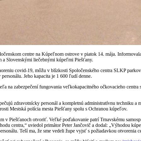
ločenskom centre na Kúpeľnom ostrove v piatok 14. mája. Informovala 
m a Slovenskými liečebnými kúpeľmi Piešťany.
 ochoreniu covid-19, môžu v blízkosti Spoločenského centra SLKP park
 personálu. Jeho kapacita je 1 600 ľudí denne.
odieľa na zabezpečení fungovania veľkokapacitného očkovacieho centr
ečujú zdravotnícky personál a kompletnú administratívnu techniku a m
osti Mestská polícia mesta Piešťany spolu s Ochranou kúpeľov.
um v Piešťanoch otvoriť. Veľké poďakovanie patrí Trnavskému samospr
odu centra,“ uviedol primátor Peter Jančovič a dodal: „Výhodou kúpeľ
sonálu. Teší ma, že sme vedeli župe vyjsť s požiadavkou otvorenia cen