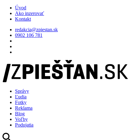
Úvod
Ako inzerovať
Kontakt
redakcia@zpiestan.sk
0902 106 781
Správy
Ľudia
Fotky
Reklama
Blog
Voľby
Podujatia