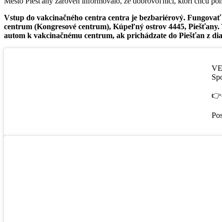
Mesto Piešťany zároveň informovalo, že dobrovoľníci, ktorí chcú po
Vstup do vakcinačného centra centra je bezbariérový. Fungovať bu
centrum (Kongresové centrum), Kúpeľný ostrov 4445, Piešťany. T
autom k vakcinačnému centrum, ak prichádzate do Piešťan z dia
VE
Spo
👉
Po