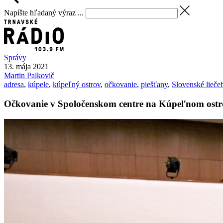
Napíšte hľadaný výraz ...
Správy
13. mája 2021
Martin
Palkovič
adresa
,
kúpele
,
kúpeľný ostrov
,
očkovanie
,
piešťany
,
Slovenské lieče
Očkovanie v Spoločenskom centre na Kúpeľnom ostrov