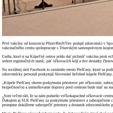
Prvé vakcíny od konzorcia Pfizer/BioNTtec podajú zdravotníci v Spo
vakcinačného centra spolupracuje s Trnavským samosprávnym krajo
Ľudia, ktorí si na Kúpeľný ostrov prídu dať pichnúť vakcínu proti
sedem registračných staníc, päť očkovacích kójí a dve desiatky členov
Na sociálnej sieti Facebook to oznámilo mesto Piešťany, ktoré sa p
zdravotnícky personál poskytujú Slovenské liečebné kúpele Piešťany.
„Kúpele Piešťany okrem poskytnutia priestorov pre očkovanie, zabezp
bezpečnosťou a usmerňovanie dopravy pred centrom bude mať na star
„Som veľmi rád, že sa nám podarilo veľkokapacitné očkovacie centr
Ďakujem aj SLK Piešťany za poskytnutie priestorov a zabezpečenie ch
promptne dokážeme zabezpečiť priestory a dostatok zdravotníckeho per