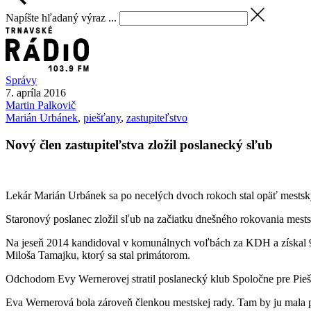
Napíšte hľadaný výraz ...
Správy
7. apríla 2016
Martin
Palkovič
Marián Urbánek
,
piešťany
,
zastupiteľstvo
Nový člen zastupiteľstva zložil poslanecký sľub
Lekár Marián Urbánek sa po necelých dvoch rokoch stal opäť mestský
Staronový poslanec zložil sľub na začiatku dnešného rokovania mes
Na jeseň 2014 kandidoval v komunálnych voľbách za KDH a získal 93
Miloša Tamajku, ktorý sa stal primátorom.
Odchodom Evy Wernerovej stratil poslanecký klub Spoločne pre Piešť
Eva Wernerová bola zároveň členkou mestskej rady. Tam by ju mala p