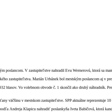
m poslancom. V zastupiteľstve nahradil Evu Wernerovú, ktorá sa mand
tského zastupiteľstva. Marián Urbánek bol mestským poslancom aj v 
2 hlasov. Vo volebnom obvode č. 1 skončil ako druhý náhradník. Pred 
any väčšinu v mestskom zastupiteľstve. SPP aktuálne reprezentuje 10 
odľa Andreja Klapicu nahradiť poslankyňa Iveta Babičová, ktorá kand