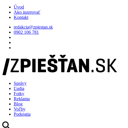
Úvod
Ako inzerovať
Kontakt
redakcia@zpiestan.sk
0902 106 781
Správy
Ľudia
Fotky
Reklama
Blog
Voľby
Podujatia