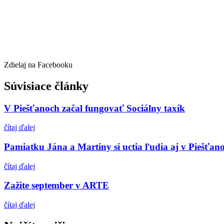
Zdielaj na Facebooku
Súvisiace články
V Piešťanoch začal fungovať Sociálny taxík
čítaj ďalej
Pamiatku Jána a Martiny si uctia ľudia aj v Piešťan
čítaj ďalej
Zažite september v ARTE
čítaj ďalej