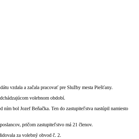
átu vzdala a začala pracovať pre Služby mesta Piešťany.
predchádzajúcom volebnom období.
ním bol Jozef Beňačka. Ten do zastupiteľstva nastúpil namiesto
poslancov, pričom zastupiteľstvo má 21 členov.
idovala za volebný obvod č. 2.