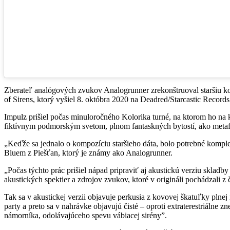
Zberateľ analógových zvukov Analogrunner zrekonštruoval staršiu 
of Sirens, ktorý vyšiel 8. októbra 2020 na Deadred/Starcastic Records
Impulz prišiel počas minuloročného Kolorika turné, na ktorom ho na k
fiktívnym podmorským svetom, plnom fantaskných bytostí, ako metafo
„Keďže sa jednalo o kompozíciu staršieho dáta, bolo potrebné komple
Bluem z Piešťan, ktorý je známy ako Analogrunner.
„Počas týchto prác prišiel nápad pripraviť aj akustickú verziu skla
akustických spektier a zdrojov zvukov, ktoré v origináli pochádzali z
Tak sa v akustickej verzii objavuje perkusia z kovovej škatuľky pln
party a preto sa v nahrávke objavujú čisté – oproti extraterestriálne
námorníka, odolávajúceho spevu vábiacej sirény”.