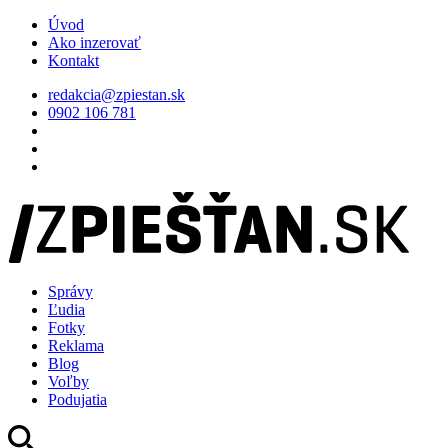
Úvod
Ako inzerovať
Kontakt
redakcia@zpiestan.sk
0902 106 781
Správy
Ľudia
Fotky
Reklama
Blog
Voľby
Podujatia