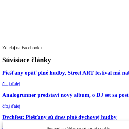
Zdielaj na Facebooku
Súvisiace články
Piešťany opäť plné hudby, Street ART festival má n
čítaj ďalej
Analogrunner predstaví nový album, o DJ set sa post
čítaj ďalej
Dychfest: Piešťany sú dnes plné dychovej hudby
čítaj ďalej
Spravujte súhlas so súbormi cookie