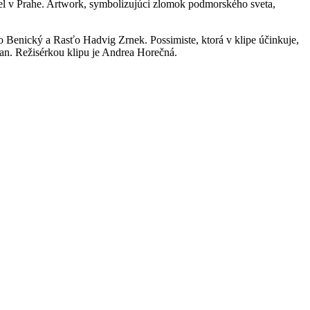
el v Prahe. Artwork, symbolizujúci zlomok podmorského sveta,
o Benický a Rasťo Hadvig Zrnek. Possimiste, ktorá v klipe účinkuje,
an. Režisérkou klipu je Andrea Horečná.