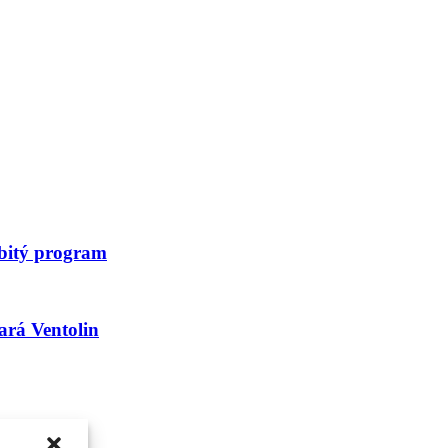
abitý program
ará Ventolin