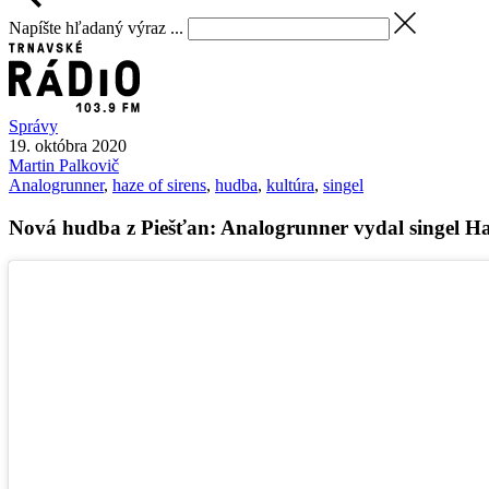
Napíšte hľadaný výraz ...
Správy
19. októbra 2020
Martin
Palkovič
Analogrunner
,
haze of sirens
,
hudba
,
kultúra
,
singel
Nová hudba z Piešťan: Analogrunner vydal singel Ha