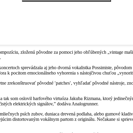
kompozíciu, zloženú pôvodne za pomoci jeho obľúbených „vintage ma
.
oncertoch sprevádzala aj jeho dvorná vokalistka Possimiste, pôvodom es
ra k pocitom emocionálneho vyhorenia s nástojčivou chuťou „vynoriť 
tne zrekonštruovať pôvodné ′patches′, vyhľadať pôvodné nástroje, zno
dby a tak som oslovil harfového virtuóza Jakuba Rizmana, ktorý jedin
 čistých elektrických signálov,” dodáva Analogrunner.
ej mliečnych psích zubov, duniaca drevená podlaha, alebo gumové kladiv
 znejúcim distortovaným vokálnym partom z originálu. Nečakane si spriev