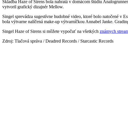
Skladba Haze of Sirens bola nahratá v domácom štúdiu Analogrunnera
vytvoril grafický dizajnér Mellow.
Singel sprevádza sugestívne hudobné video, ktoré bolo natočené v Es
bola výtvarne nalíčená make-up výtvarníčkou Annabel Janke. Grading
Singel Haze of Sirens si môžete vypočuť na všetkých
známych stream
Zdroj: Tlačová správa / Deadred Records / Starcastic Records