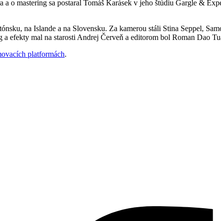
 a o mastering sa postaral Tomáš Karásek v jeho štúdiu Gargle & Exp
tónsku, na Islande a na Slovensku. Za kamerou stáli Stina Seppel, Sam
 a efekty mal na starosti Andrej Červeň a editorom bol Roman Dao Tu
ovacích platformách
.