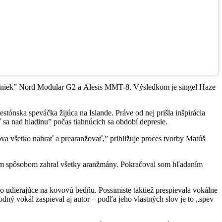
šiniek” Nord Modular G2 a Alesis MMT-8. Výsledkom je singel Haze
tónska speváčka žijúca na Islande. Práve od nej prišla inšpirácia
sa nad hladinu” počas tiahnúcich sa období depresie.
va všetko nahrať a prearanžovať,” približuje proces tvorby Matúš
ečným spôsobom zahral všetky aranžmány. Pokračoval som hľadaním
o udierajúce na kovovú bedňu. Possimiste taktiež prespievala vokálne
odný vokál zaspieval aj autor – podľa jeho vlastných slov je to „spev