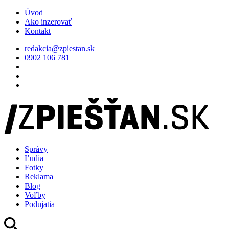
Úvod
Ako inzerovať
Kontakt
redakcia@zpiestan.sk
0902 106 781
Správy
Ľudia
Fotky
Reklama
Blog
Voľby
Podujatia