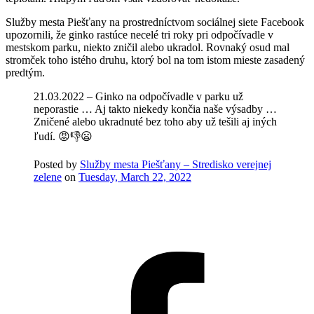
Služby mesta Piešťany na prostredníctvom sociálnej siete Facebook
upozornili, že ginko rastúce necelé tri roky pri odpočívadle v
mestskom parku, niekto zničil alebo ukradol. Rovnaký osud mal
stromček toho istého druhu, ktorý bol na tom istom mieste zasadený
predtým.
21.03.2022 – Ginko na odpočívadle v parku už
neporastie … Aj takto niekedy končia naše výsadby …
Zničené alebo ukradnuté bez toho aby už tešili aj iných
ľudí. 😡👎😦
Posted by
Služby mesta Piešťany – Stredisko verejnej
zelene
on
Tuesday, March 22, 2022