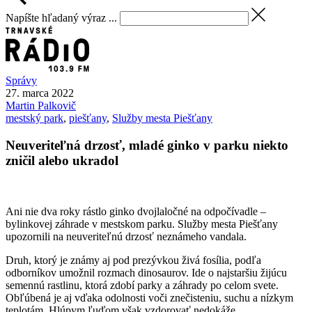
Napíšte hľadaný výraz ...
Správy
27. marca 2022
Martin
Palkovič
mestský park
,
piešťany
,
Služby mesta Piešťany
Neuveriteľná drzosť, mladé ginko v parku niekto
zničil alebo ukradol
Ani nie dva roky rástlo ginko dvojlaločné na odpočívadle –
bylinkovej záhrade v mestskom parku. Služby mesta Piešťany
upozornili na neuveriteľnú drzosť neznámeho vandala.
Druh, ktorý je známy aj pod prezývkou živá fosília, podľa
odborníkov umožnil rozmach dinosaurov. Ide o najstaršiu žijúcu
semennú rastlinu, ktorá zdobí parky a záhrady po celom svete.
Obľúbená je aj vďaka odolnosti voči znečisteniu, suchu a nízkym
teplotám. Hlúpym ľuďom však vzdorovať nedokáže.