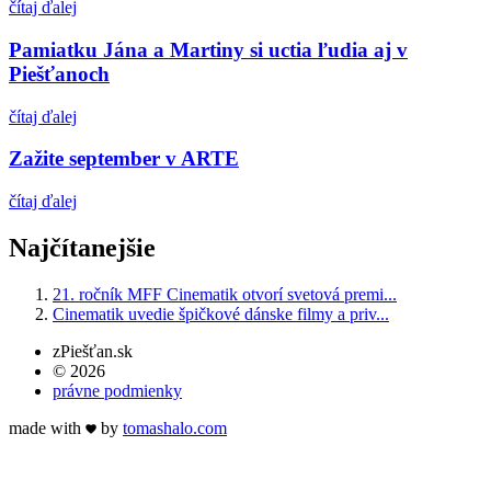
čítaj ďalej
Pamiatku Jána a Martiny si uctia ľudia aj v
Piešťanoch
čítaj ďalej
Zažite september v ARTE
čítaj ďalej
Najčítanejšie
21. ročník MFF Cinematik otvorí svetová premi...
Cinematik uvedie špičkové dánske filmy a priv...
zPiešťan.sk
© 2026
právne podmienky
made with
by
tomas
halo
.com