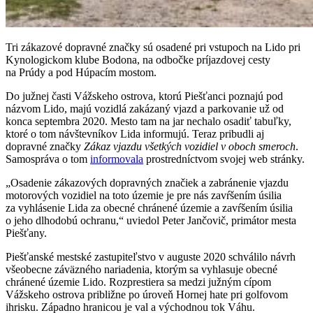
Tri zákazové dopravné značky sú osadené pri vstupoch na Lido pri
Kynologickom klube Bodona, na odbočke príjazdovej cesty
na Prúdy a pod Húpacím mostom.
Do južnej časti Vážskeho ostrova, ktorú Piešťanci poznajú pod
názvom Lido, majú vozidlá zakázaný vjazd a parkovanie už od
konca septembra 2020. Mesto tam na jar nechalo osadiť tabuľky,
ktoré o tom návštevníkov Lida informujú. Teraz pribudli aj
dopravné značky
Zákaz vjazdu všetkých vozidiel v oboch smeroch
.
Samospráva o tom
informovala
prostredníctvom svojej web stránky.
„Osadenie zákazových dopravných značiek a zabránenie vjazdu
motorových vozidiel na toto územie je pre nás zavŕšením úsilia
za vyhlásenie Lida za obecné chránené územie a zavŕšením úsilia
o jeho dlhodobú ochranu,“ uviedol Peter Jančovič, primátor mesta
Piešťany.
Piešťanské mestské zastupiteľstvo v auguste 2020 schválilo návrh
všeobecne záväzného nariadenia, ktorým sa vyhlasuje obecné
chránené územie Lido. Rozprestiera sa medzi južným cípom
Vážskeho ostrova približne po úroveň Hornej hate pri golfovom
ihrisku. Západno hranicou je val a východnou tok Váhu.