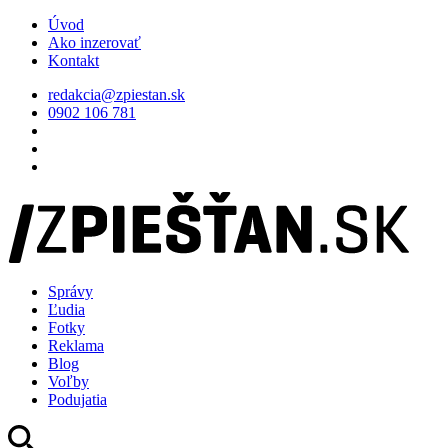
Úvod
Ako inzerovať
Kontakt
redakcia@zpiestan.sk
0902 106 781
Správy
Ľudia
Fotky
Reklama
Blog
Voľby
Podujatia