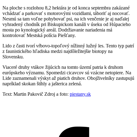
Na ploche s rozlohou 8,2 hektára je od konca septembra zakázané
vchádzať a parkovať s motorovými vozidlami, táboriť aj nocovať.
Nesmú sa tam voľne pohybovať psi, na ich venčenie je aj naďalej
vyhradený chodník pri Biskupickom kanáli v úseku od Húpacieho
mosta po kynologický areál. Dodržiavanie nariadenia má
kontrolovať Mestská polícia Piešťany.
Lido z časti tvorí vŕbovo-topoľový nížinný lužný les. Tento typ patrí
z faunistického hľadiska medzi najdôležitejšie biotopy na
Slovensku.
Viaceré druhy vtákov žijúcich na tomto území patria k druhom
európskeho významu. Spomedzi cicavcov sú vzácne netopiere. Na
Lide zaznamenali výskyt až piatich druhov. Obojživelníky zastupujú
napríklad skokan štíhly a jašterica zelená.
Text: Martin Pakovič Zdroj a foto:
piestany.sk