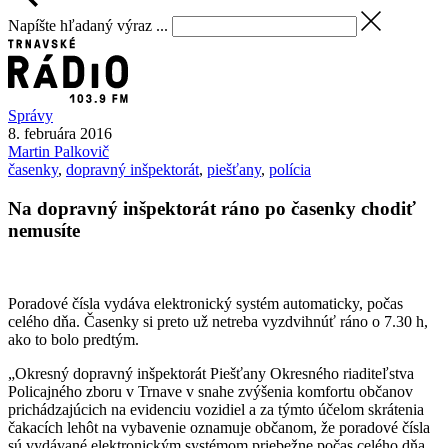
Napíšte hľadaný výraz ...
Správy
8. februára 2016
Martin
Palkovič
časenky
,
dopravný inšpektorát
,
piešťany
,
polícia
Na dopravný inšpektorát ráno po časenky chodiť
nemusíte
Poradové čísla vydáva elektronický systém automaticky, počas
celého dňa. Časenky si preto už netreba vyzdvihnúť ráno o 7.30 h,
ako to bolo predtým.
„Okresný dopravný inšpektorát Piešťany Okresného riaditeľstva
Policajného zboru v Trnave v snahe zvýšenia komfortu občanov
prichádzajúcich na evidenciu vozidiel a za týmto účelom skrátenia
čakacích lehôt na vybavenie oznamuje občanom, že poradové čísla
sú vydávané elektronickým systémom priebežne počas celého dňa,