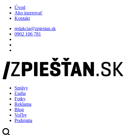
Úvod
Ako inzerovať
Kontakt
redakcia@zpiestan.sk
0902 106 781
Správy
Ľudia
Fotky
Reklama
Blog
Voľby
Podujatia