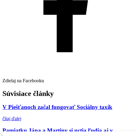
Zdielaj na Facebooku
Súvisiace články
V Piešťanoch začal fungovať Sociálny taxík
čítaj ďalej
Pamiatku Jána a Martiny si uctia ľudia aj v