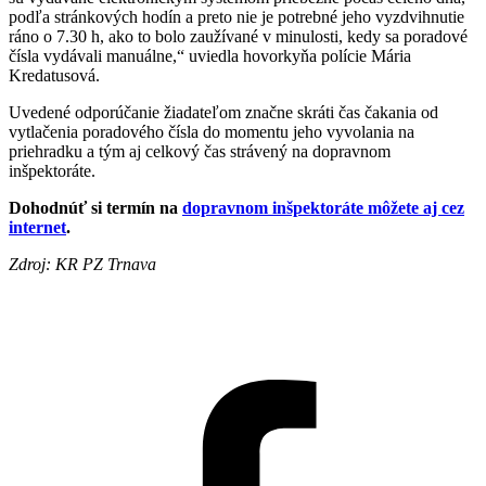
podľa stránkových hodín a preto nie je potrebné jeho vyzdvihnutie
ráno o 7.30 h, ako to bolo zaužívané v minulosti, kedy sa poradové
čísla vydávali manuálne,“ uviedla hovorkyňa polície Mária
Kredatusová.
Uvedené odporúčanie žiadateľom značne skráti čas čakania od
vytlačenia poradového čísla do momentu jeho vyvolania na
priehradku a tým aj celkový čas strávený na dopravnom
inšpektoráte.
Dohodnúť si termín na
dopravnom inšpektoráte môžete aj cez
internet
.
Zdroj: KR PZ Trnava