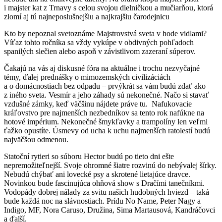
i majster kat z Trnavy s celou svojou dielničkou a mučiarňou, ktorá
zlomí aj tú najneposlušnejšiu a najkrajšiu čarodejnicu
Kto by nepoznal svetoznáme Majstrovstvá sveta v hode vidlami?
Víťaz tohto ročníka sa vždy vykúpe v obdivných pohľadoch
spanilých slečien alebo aspoň v závistlivom zazeraní súperov.
Čakajú na vás aj diskusné fóra na aktuálne i trochu nezvyčajné
témy, ďalej prednášky o mimozemských civilizáciách
a o domácnostiach bez odpadu – prvýkrát sa vám budú zdať ako
z iného sveta. Vesmír a jeho záhady sú nekonečné. Načo si stavať
vzdušné zámky, keď väčšinu nájdete práve tu. Nafukovacie
kráľovstvo pre najmenších nezbedníkov sa tento rok nafúkne na
hotové impérium. Nekonečné šmykľavky a trampolíny len veľmi
ťažko opustíte. Úsmevy od ucha k uchu najmenších ratolestí budú
najväčšou odmenou.
Statoční rytieri so súboru Hector budú po tieto dni ešte
nepremožiteľnejší. Svoje ohromné šiatre rozvinú do nebývalej šírky.
Nebudú chýbať ani lovecké psy a skrotené lietajúce dravce.
Novinkou bude fascinujúca ohňová show s Dračími tanečníkmi.
Vodopády dobrej nálady za svitu našich hudobných hviezd – taká
bude každá noc na slávnostiach. Prídu No Name, Peter Nagy a
Indigo, MF, Nora Caruso, Družina, Sima Martausová, Kandráčovci
a ďalší.