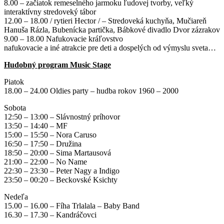
8.00 – začiatok remeselného jarmoku ľudovej tvorby, veľký
interaktívny stredoveký tábor
12.00 – 18.00 / rytieri Hector / – Stredoveká kuchyňa, Mučiareň
Hanuša Rázla, Bubenícka partička, Bábkové divadlo Dvor zázrakov
9.00 – 18.00 Nafukovacie kráľovstvo
nafukovacie a iné atrakcie pre deti a dospelých od výmyslu sveta…
Hudobný program Music Stage
Piatok
18.00 – 24.00 Oldies party – hudba rokov 1960 – 2000
Sobota
12:50 – 13:00 – Slávnostný príhovor
13:50 – 14:40 – MF
15:00 – 15:50 – Nora Caruso
16:50 – 17:50 – Družina
18:50 – 20:00 – Sima Martausová
21:00 – 22:00 – No Name
22:30 – 23:30 – Peter Nagy a Indigo
23:50 – 00:20 – Beckovské Ksichty
Nedeľa
15.00 – 16.00 – Fíha Trlalala – Baby Band
16.30 – 17.30 – Kandráčovci