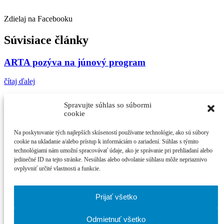
Zdielaj na Facebooku
Súvisiace články
ARTA pozýva na júnový program
čítaj ďalej
Dom umenia Slovenskej filharmónie Piešťany
Spravujte súhlas so súbormi
pozýva na 71. ročník hudobného festivalu
cookie
čítaj ďalej
Na poskytovanie tých najlepších skúseností používame technológie, ako sú súbory
cookie na ukladanie a/alebo prístup k informáciám o zariadení. Súhlas s týmito
Apríl v ARTE prinesie pestrý program
technológiami nám umožní spracovávať údaje, ako je správanie pri prehliadaní alebo
jedinečné ID na tejto stránke. Nesúhlas alebo odvolanie súhlasu môže nepriaznivo
ovplyvniť určité vlastnosti a funkcie.
čítaj ďalej
Najčítanejšie
Prijať všetko
Cinematik uvedie špičkové dánske filmy a priv...
Odmietnuť všetko