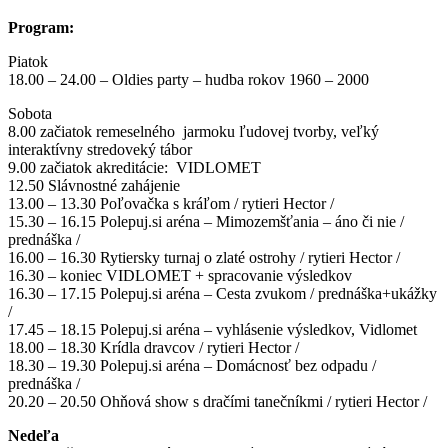
Program:
Piatok
18.00 – 24.00 – Oldies party – hudba rokov 1960 – 2000
Sobota
8.00 začiatok remeselného jarmoku ľudovej tvorby, veľký
interaktívny stredoveký tábor
9.00 začiatok akreditácie: VIDLOMET
12.50 Slávnostné zahájenie
13.00 – 13.30 Poľovačka s kráľom / rytieri Hector /
15.30 – 16.15 Polepuj.si aréna – Mimozemšťania – áno či nie /
prednáška /
16.00 – 16.30 Rytiersky turnaj o zlaté ostrohy / rytieri Hector /
16.30 – koniec VIDLOMET + spracovanie výsledkov
16.30 – 17.15 Polepuj.si aréna – Cesta zvukom / prednáška+ukážky
/
17.45 – 18.15 Polepuj.si aréna – vyhlásenie výsledkov, Vidlomet
18.00 – 18.30 Krídla dravcov / rytieri Hector /
18.30 – 19.30 Polepuj.si aréna – Domácnosť bez odpadu /
prednáška /
20.20 – 20.50 Ohňová show s dračími tanečníkmi / rytieri Hector /
Nedeľa