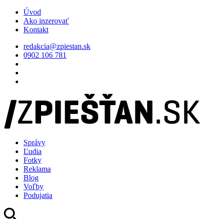
Úvod
Ako inzerovať
Kontakt
redakcia@zpiestan.sk
0902 106 781
Správy
Ľudia
Fotky
Reklama
Blog
Voľby
Podujatia