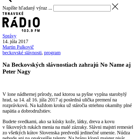
Napíšte hľadaný výraz ...
Správy
14. júla 2017
Martin
Palkovič
beckovské slávnosti
,
program
Na Beckovských slávnostiach zahrajú No Name aj
Peter Nagy
V lone nádhernej prírody, nad ktorou sa pyšne vypína starobylý
hrad, sa 14. až 16. júla 2017 aj posledná ulička premení na
rozprávkovú. Na každom kroku už stáročia striehnu okamihy plné
napätia a dobrodružstiev.
Budete svedkami, ako sa kúsky kože, látky, dreva a kovu
v šikovných rukách menia na malé zázraky. Slávni majstri remesiel
zo všetkých kútov Slovenska predvedú jedinečné umenie. Núdza
nebude ani na onakvejšie talenty. Na bránu klopú majster pisár