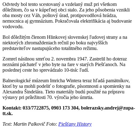
Odvtedy bol tento scestovaný a vzdelaný muž pri všetkom
dôležitom, čo sa v kúpeľnej obci stalo. Za jeho pôsobenia vznikli
oba mosty cez Váh, poštový úrad, protipovodňová hrádza,
nemocnica aj gymnázium. Pokračovala elektrifikácia aj budovanie
vodovodu.
Bol dôležitým členom Hlinkovej slovenskej ľudovej strany a na
niektorých zhromaždeniach rečnil po boku najvyšších
predstaviteľov nastupujúceho totalitného režimu.
Zomrel násilnou smrťou 2. novembra 1947. Zastrelil ho doteraz
neznámi páchateľ v jeho byte na fare v starých Piešťanoch. Na
poslednej ceste ho sprevádzalo 10-tisíc ľudí.
Balneologické múzeum Imricha Wintera teraz hľadá pamätníkov,
ktorí by sa mohli podeliť o fotografie, písomnosti a spomienky na
Alexandra Šindelára. Tieto materiály budú použité na prípravu
výstavy pri príležitosti 70. výročia jeho úmrtia.
Kontakt: 033/7722875, 0903 173 304, bolerazsky.andrej@zupa-
tt.sk.
Text: Martin Palkovič Foto:
Piešťany History