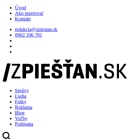
Úvod
Ako inzerovať
Kontakt
redakcia@zpiestan.sk
0902 106 781
Správy
Ľudia
Fotky
Reklama
Blog
Voľby
Podujatia