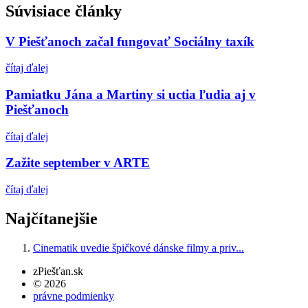
Súvisiace články
V Piešťanoch začal fungovať Sociálny taxík
čítaj ďalej
Pamiatku Jána a Martiny si uctia ľudia aj v
Piešťanoch
čítaj ďalej
Zažite september v ARTE
čítaj ďalej
Najčítanejšie
Cinematik uvedie špičkové dánske filmy a priv...
zPiešťan.sk
© 2026
právne podmienky