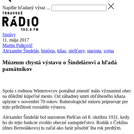
Napíšte hľadaný výraz ...
Správy
11. mája 2017
Martin
Palkovič
Alexandre Šindelár
,
história
,
kňaz
,
piešťany
,
starosta
,
vojna
Múzeum chystá výstavu o Šindelárovi a hľadá
pamätníkov
Spolu s rodinou Winterovcov pomáhal zmeniť málo významnú obec
na dôležité kúpeľné mesto. Od záhadnej smrti obľúbeného kňaza
uplynie v novembri 70 rokov. Balneologické múzeu pripravuje pre
tejto príležitosti rozsiahlu výstavu.
Alexander Šindelár bol starostom Piešťan od 8. októbra 1931, kedy
ho do tejto funkcie zvolilo obecné zastupiteľstvo. Rodák z Čeklísu
(dnes Bernolákovo) tu začal ako farár pôsobiť iba rok predtým.